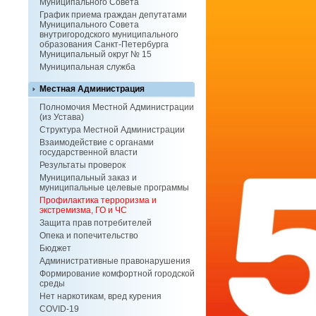
Муниципального Совета
График приема граждан депутатами
Муниципального Совета
внутригородского муниципального
образования Санкт-Петербурга
Муниципальный округ № 15
Муниципальная служба
Местная Администрация
Полномочия Местной Администрации
(из Устава)
Структура Местной Администрации
Взаимодействие с органами
государственной власти
Результаты проверок
Муниципальный заказ и
муниципальные целевые программы
Профилактика терроризма и
экстремизма, ГО и ЧС
Защита прав потребителей
Опека и попечительство
Бюджет
Административные правонарушения
Формирование комфортной городской
среды
Нет наркотикам, вред курения
COVID-19