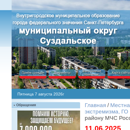
Электронная
Приём граждан
Документы
Карта сайта
приёмная
Пятница 7 августа 2026г
Главная
/
Местна
Обращения
экстремизма, ГО
району МЧС Росс
11.06.2025