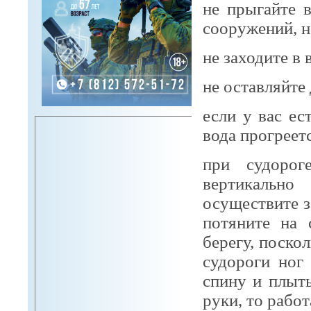
не прыгайте в
сооружений, н
не заходите в
не оставляйте
если у вас ес
вода прогреет
при судорог
вертикально
осуществите з
потяните на 
берегу, поско
судороги ног
спину и плыть
руки, то рабо