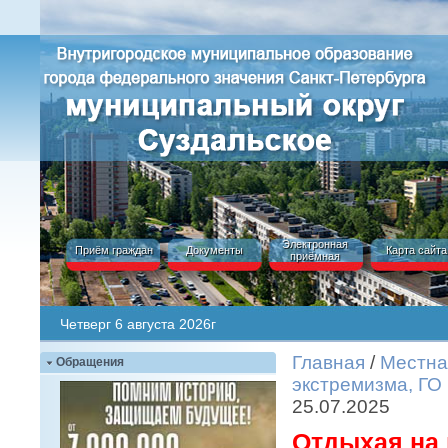
Электронная
Приём граждан
Документы
Карта сайта
приёмная
Четверг 6 августа 2026г
Главная
/
Местна
Обращения
экстремизма, ГО
25.07.2025
Отдыхая на 