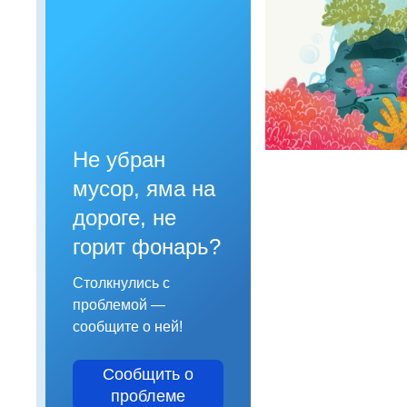
Не убран
мусор, яма на
дороге, не
горит фонарь?
Столкнулись с
проблемой —
сообщите о ней!
Сообщить о
проблеме