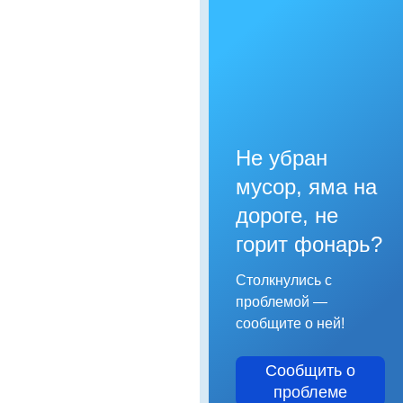
Не убран
мусор, яма на
дороге, не
горит фонарь?
Столкнулись с
проблемой —
сообщите о ней!
Сообщить о
проблеме