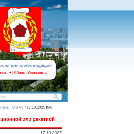
рсия для слабовидящих
ичить
+
|
Сброс
|
Уменьшить
-
изма, ГО и ЧС
/ 17.10.2025 Как
иационной или ракетной
17.10.2025