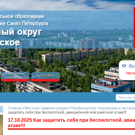
Ве
Увел
Электронная
Карта сайта
приёмная
Главная
/
Местная Администрация
/
Профилактика терроризма и экстрем
защитить себя при беспилотной, авиационной или ракетной атаке!!!
17.10.2025 Как защитить себя при беспилотной, ав
атаке!!!