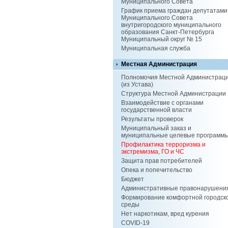
Муниципального Совета
График приема граждан депутатами
Муниципального Совета
внутригородского муниципального
образования Санкт-Петербурга
Муниципальный округ № 15
Муниципальная служба
Местная Администрация
Полномочия Местной Администрац
(из Устава)
Структура Местной Администрации
Взаимодействие с органами
государственной власти
Результаты проверок
Муниципальный заказ и
муниципальные целевые программ
Профилактика терроризма и
экстремизма, ГО и ЧС
Защита прав потребителей
Опека и попечительство
Бюджет
Административные правонарушени
Формирование комфортной городск
среды
Нет наркотикам, вред курения
COVID-19