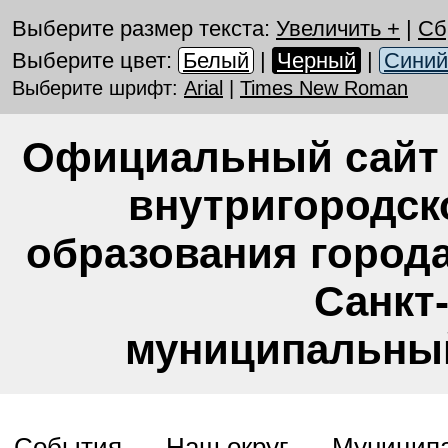
Выберите размер текста:
Увеличить +
|
Сб
Выберите цвет:
Белый
|
Черный
|
Синий
Выберите шрифт:
Arial
|
Times New Roman
Официальный сайт
внутригородск
образования город
Санкт
муниципальный
События
Наш округ
Муниципа