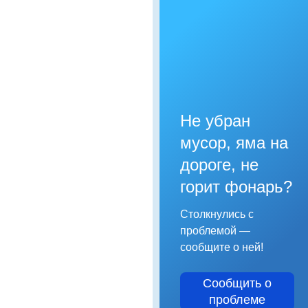
Не убран
мусор, яма на
дороге, не
горит фонарь?
Столкнулись с
проблемой —
сообщите о ней!
Сообщить о
проблеме