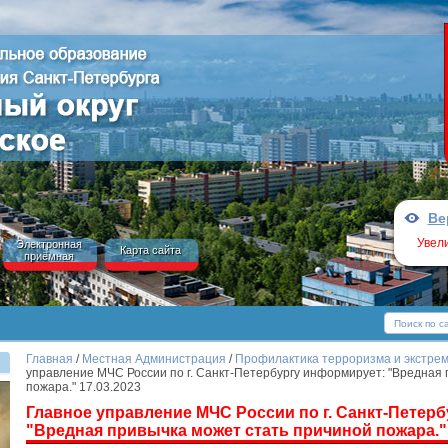
Ве
Увел
Электронная
Карта сайта
приёмная
Главная
/
Местная Администрация
/
Профилактика терроризма и экстрем
управление МЧС России по г. Санкт-Петербургу информирует: "Вредная 
пожара." 17.03.2023
Главное управление МЧС России по г. Санкт-Петер
"Вредная привычка может стать причиной пожара." 