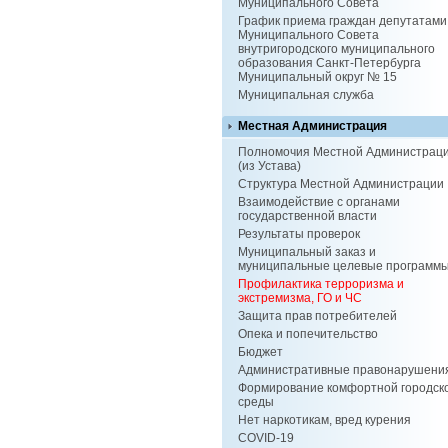
Муниципального Совета
График приема граждан депутатами
Муниципального Совета
внутригородского муниципального
образования Санкт-Петербурга
Муниципальный округ № 15
Муниципальная служба
Местная Администрация
Полномочия Местной Администрац
(из Устава)
Структура Местной Администрации
Взаимодействие с органами
государственной власти
Результаты проверок
Муниципальный заказ и
муниципальные целевые программ
Профилактика терроризма и
экстремизма, ГО и ЧС
Защита прав потребителей
Опека и попечительство
Бюджет
Административные правонарушени
Формирование комфортной городск
среды
Нет наркотикам, вред курения
COVID-19