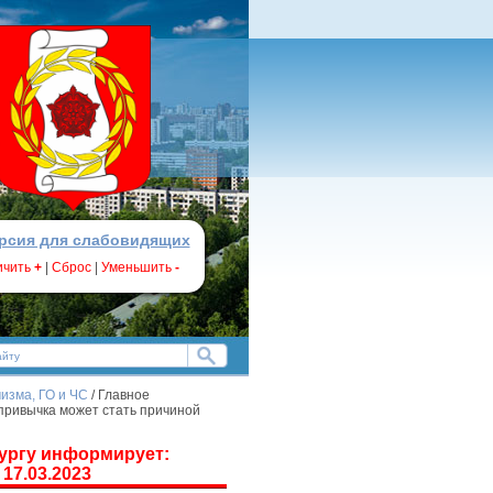
рсия для слабовидящих
ичить
+
|
Сброс
|
Уменьшить
-
изма, ГО и ЧС
/ Главное
привычка может стать причиной
бургу информирует:
17.03.2023