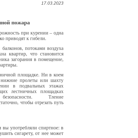
17.03.2023
иной пожара
ожность при курении – одна
о приводят к гибели.
лконов, потоками воздуха
на квартир, что становится
ника загорания в помещение,
вартиры.
чной площадке. Ни в коем
в нижние пролеты или шахту
ении в подвальных этажах
бщих лестничных площадках
ной безопасности. Тление
статочно, чтобы отрезать путь
ли вы употребляли спиртное: в
ушить сигарету, от нее может