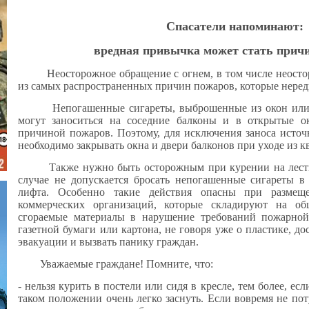
Спасатели напоминают:
вредная привычка может стать прич
Неосторожное обращение с огнем, в том числе неостор
из самых распространенных причин пожаров, которые нередк
Непогашенные сигареты, выброшенные из окон или ба
могут заноситься на соседние балконы и в открытые ок
причиной пожаров. Поэтому, для исключения заноса источ
необходимо закрывать окна и двери балконов при уходе из к
Также нужно быть осторожным при курении на лестни
случае не допускается бросать непогашенные сигареты 
лифта. Особенно такие действия опасны при размещ
коммерческих организаций, которые складируют на о
сгораемые материалы в нарушение требований пожар
газетной бумаги или картона, не говоря уже о пластике, до
эвакуации и вызвать панику граждан.
Уважаемые граждане! Помните, что:
- нельзя курить в постели или сидя в кресле, тем более, ес
таком положении очень легко заснуть. Если вовремя не пот