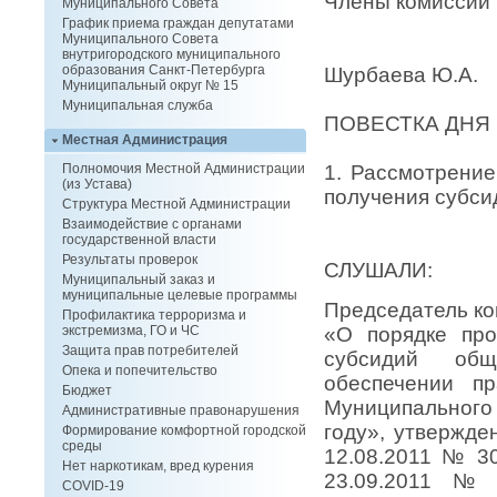
Члены комисси
Муниципального Совета
Главный с
График приема граждан депутатами
Муниципального Совета
Зам.Предс
внутригородского муниципального
образования Санкт-Петербурга
Шурбаева Ю.А.
Муниципальный округ № 15
Муниципальная служба
ПОВЕСТКА ДНЯ
Местная Администрация
1. Рассмотрение
Полномочия Местной Администрации
(из Устава)
получения субси
Структура Местной Администрации
Взаимодействие с органами
государственной власти
Результаты проверок
СЛУШАЛИ:
Муниципальный заказ и
муниципальные целевые программы
Председатель ко
Профилактика терроризма и
«О порядке про
экстремизма, ГО и ЧС
Защита прав потребителей
субсидий общ
Опека и попечительство
обеспечении пр
Бюджет
Муниципального
Административные правонарушения
году», утвержд
Формирование комфортной городской
среды
12.08.2011 № 3
Нет наркотикам, вред курения
23.09.2011 № 
COVID-19