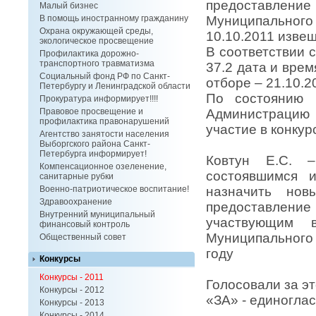
предоставление
Малый бизнес
Муниципально
В помощь иностранному гражданину
Охрана окружающей среды,
10.10.2011 изве
экологическое просвещение
В соответствии 
Профилактика дорожно-
транспортного травматизма
37.2 дата и врем
Социальный фонд РФ по Санкт-
отборе – 21.10.2
Петербургу и Ленинградской области
По состоянию 
Прокуратура информирует!!!!
Администрацию
Правовое просвещение и
профилактика правонарушений
участие в конкур
Агентство занятости населения
Выборгского района Санкт-
Петербурга информирует!
Ковтун Е.С. 
Компенсационное озеленение,
состоявшимся 
санитарные рубки
назначить нов
Военно-патриотическое воспитание!
Здравоохранение
предоставлен
Внутренний муниципальный
участвующим 
финансовый контроль
Муниципального
Общественный совет
году
Конкурсы
Конкурсы - 2011
Голосовали за э
Конкурсы - 2012
«ЗА» - единоглас
Конкурсы - 2013
Конкурсы - 2014