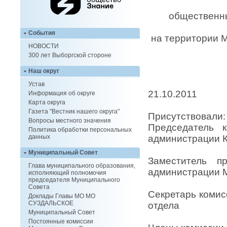
общественн
События
на территории 
НОВОСТИ
300 лет Выборгской стороне
Наш округ
Устав
21.10.2011
Информация об округе
Карта округа
Газета "Вестник нашего округа"
Присутствовали:
Вопросы местного значения
Председател
Политика обработки персональных
администрации К
данных
Муниципальный Совет
Заместитель 
Глава муниципального образования,
администрации М
исполняющий полномочия
председателя Муниципального
Совета
Секретарь ком
Доклады Главы МО МО
СУЗДАЛЬСКОЕ
отдела
Муниципальный Совет
Васил
Постоянные комиссии