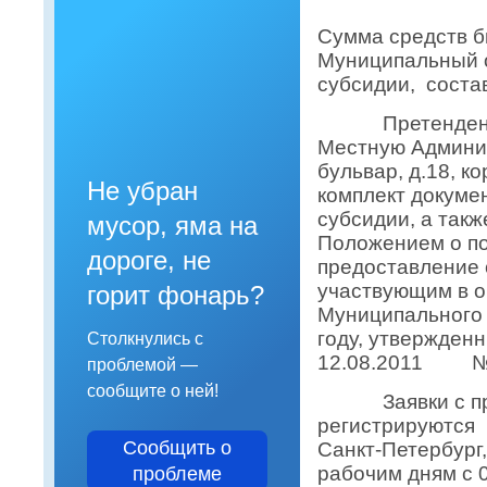
Сумма средств 
Муниципальный о
субсидии, соста
Претенденты н
Местную Админи
бульвар, д.18, к
Не убран
комплект докуме
субсидии, а так
мусор, яма на
Положением о по
дороге, не
предоставление
участвующим в о
горит фонарь?
Муниципального 
году, утвержден
Столкнулись с
12.08.2011 №
проблемой —
сообщите о ней!
Заявки с прил
регистрируются
Сообщить о
Санкт-Петербург,
рабочим дням с 0
проблеме