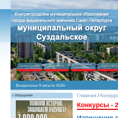
Электронная
Приём граждан
Документы
Карта сайта
приёмная
Воскресенье 9 августа 2026г
Главная
/
Конкур
Обращения
Конкурсы - 
Извещение о