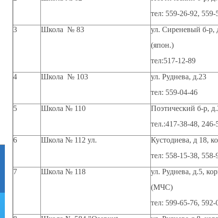
тел: 559-26-92, 559-
3
Школа № 83
ул. Сиреневый б-р, 
(япон.)
тел:517-12-89
4
Школа № 103
ул. Руднева, д.23
тел: 559-04-46
5
Школа № 110
Поэтический б-р, д.
тел.:417-38-48, 246-
6
Школа № 112 ул.
Кустодиева, д 18, к
тел: 558-15-38, 558-
7
Школа № 118
ул. Руднева, д.5, ко
(МЧС)
тел: 599-65-76, 592-