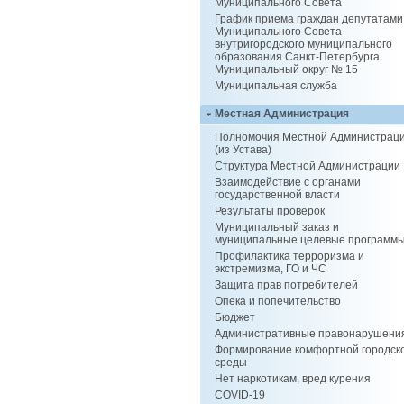
Муниципального Совета
График приема граждан депутатами
Муниципального Совета
внутригородского муниципального
образования Санкт-Петербурга
Муниципальный округ № 15
Муниципальная служба
Местная Администрация
Полномочия Местной Администрац
(из Устава)
Структура Местной Администрации
Взаимодействие с органами
государственной власти
Результаты проверок
Муниципальный заказ и
муниципальные целевые программ
Профилактика терроризма и
экстремизма, ГО и ЧС
Защита прав потребителей
Опека и попечительство
Бюджет
Административные правонарушени
Формирование комфортной городск
среды
Нет наркотикам, вред курения
COVID-19