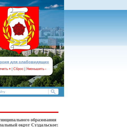
рсия для слабовидящих
ичить
+
|
Сброс
|
Уменьшить
-
ниципального образования
пальный округ Суздальское
: