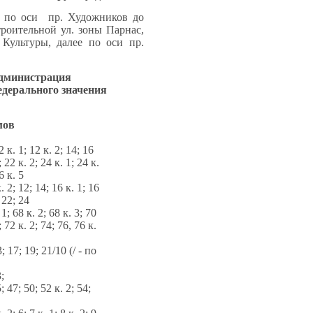
ее по оси пр. Художников до
троительной ул. зоны Парнас,
Культуры, далее по оси пр.
Администрация
едерального значения
мов
12 к. 1; 12 к. 2; 14; 16
; 22 к. 2; 24 к. 1; 24 к.
6 к. 5
к. 2; 12; 14; 16 к. 1; 16
; 22; 24
 1; 68 к. 2; 68 к. 3; 70
; 72 к. 2; 74; 76, 76 к.
3; 17; 19; 21/10 (/ - по
;
; 47; 50; 52 к. 2; 54;