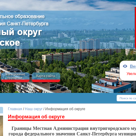
Ве
Увел
Электронная
Карта сайта
приёмная
Главная
/
Наш округ
/ Информация об округе
Информация об округе
Границы Местная Администрация внутригородского му
города федерального значения Санкт-Петербурга муници