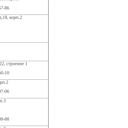
57-86
д.18, корп.2
22, строение 1
50-10
орп.2
97-06
рп.3
09-88