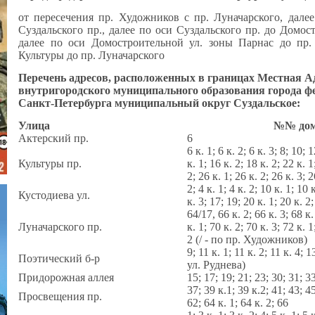
от пересечения пр. Художников с пр. Луначарского, дал
Суздальского пр., далее по оси Суздальского пр. до Домос
далее по оси Домостроительной ул. зоны Парнас до пр. 
Культуры до пр. Луначарского
Перечень адресов, расположенных в границах Местная 
внутригородского муниципального образования города ф
Санкт-Петербурга муниципальный округ Суздальское:
Улица
№№ до
Актерский пр.
6
6 к. 1; 6 к. 2; 6 к. 3; 8; 10; 
Культуры пр.
к. 1; 16 к. 2; 18 к. 2; 22 к. 1
2; 26 к. 1; 26 к. 2; 26 к. 3; 2
2; 4 к. 1; 4 к. 2; 10 к. 1; 10 
Кустодиева ул.
к. 3; 17; 19; 20 к. 1; 20 к. 2
64/17, 66 к. 2; 66 к. 3; 68 к.
Луначарского пр.
к. 1; 70 к. 2; 70 к. 3; 72 к. 1
2 (/ - по пр. Художников)
9; 11 к. 1; 11 к. 2; 11 к. 4; 1
Поэтический б-р
ул. Руднева)
Придорожная аллея
15; 17; 19; 21; 23; 30; 31; 33
37; 39 к.1; 39 к.2; 41; 43; 45
Просвещения пр.
62; 64 к. 1; 64 к. 2; 66