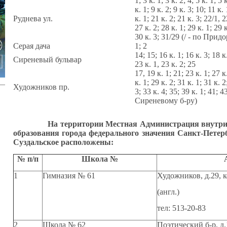
1; 3 к. 1; 3 к. 2; 4; 5 к. 1; 5 
к. 1; 9 к. 2; 9 к. 3; 10; 11 к.
Руднева ул.
к. 1; 21 к. 2; 21 к. 3; 22/1, 2
27 к. 2; 28 к. 1; 29 к. 1; 29 к
30 к. 3; 31/29 (/ - по При
Серая дача
1; 2
14; 15; 16 к. 1; 16 к. 3; 18 к
Сиреневый бульвар
23 к. 1, 23 к. 2; 25
17, 19 к. 1; 21; 23 к. 1; 27 к
к. 1; 29 к. 2; 31 к. 1; 31 к. 2
Художников пр.
3; 33 к. 4; 35; 39 к. 1; 41; 4
Сиреневому б-ру)
На территории Местная Администрация внутригор
образования города федерального значения Санкт-Пете
Суздальское расположены:
№ п/п
Школа №
1
Гимназия № 61
Художников, д.29, к
(англ.)
тел: 513-20-83
2
Школа № 62
Поэтический б-р, д.