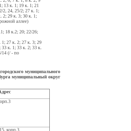
к. 2; 6; 7 к. 1; 8 к. 2; 9
 1; 13 к. 1; 19 к. 1; 21
2/2, 24, 25/2; 27 к. 1;
. 2; 29 к. 3; 30 к. 1;
дорожной аллее)
.1; 18 к.2; 20; 22/26;
. 1; 27 к. 2; 27 к. 3; 29
; 33 к. 1; 33 к. 2; 33 к.
3/14 (/ - по
одского муниципального
рбурга муниципальный округ
Адрес
орп.3
15, корп.3