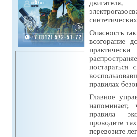
двигателя
электрогазос
синтетических
Опасность так
возгорание д
практическ
распростран
постараться 
воспользова
правилах безо
Главное упра
напоминает, 
правила экс
проводите тех
перевозите ле