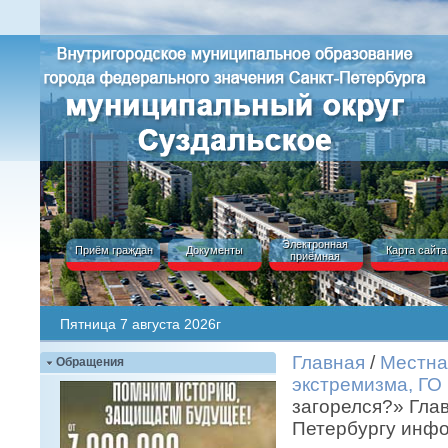
Электронная
Приём граждан
Документы
Карта сайта
приёмная
Пятница 7 августа 2026г
Главная
/
Местна
Обращения
экстремизма, ГО
загорелся?» Глав
Петербургу инфо