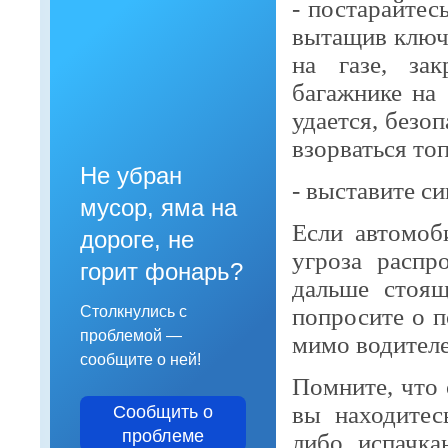
- постарайтес
вытащив ключ 
на газе, за
багажнике на
удается, безо
взорваться то
Не убран
- выставите си
мусор, яма на
Если автомоб
дороге, не
угроза распр
горит фонарь?
дальше стоящ
попросите о 
Столкнулись с
проблемой —
мимо водител
сообщите о ней!
Помните, что 
вы находитес
Сообщить о
проблеме
либо испачка