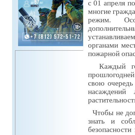
с 01 апреля п
многие гражд
режим. Ос
дополнитель
устанавливае
органами мес
пожарной опас
Каждый год
прошлогодней 
свою очередь
насаждений 
растительност
Чтобы не доп
знать и соб
безопасности 