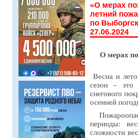
«О мерах по
летний пож
по Выборгск
27.06.2024
О мерах по
Весна и лето
сезон – это
снегового пок
осенней погод
Пожароопас
периоды: ве
сложности ве