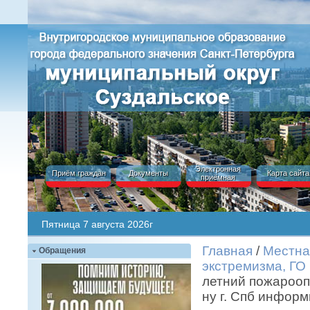
Электронная
Приём граждан
Документы
Карта сайта
приёмная
Пятница 7 августа 2026г
Главная
/
Местна
Обращения
экстремизма, ГО
летний пожарооп
ну г. Спб информ