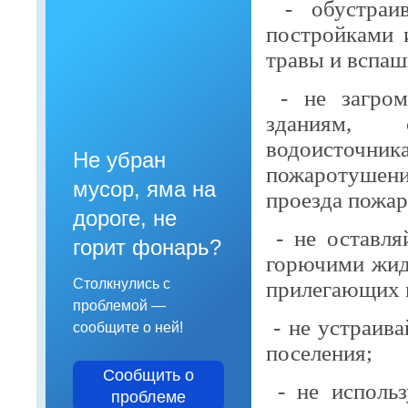
- обустраи
постройками 
травы и вспаш
- не загро
зданиям, 
водоисточ
Не убран
пожаротушени
мусор, яма на
проезда пожар
дороге, не
- не оставл
горит фонарь?
горючими жид
Столкнулись с
прилегающих 
проблемой —
- не устраив
сообщите о ней!
поселения;
Сообщить о
- не исполь
проблеме