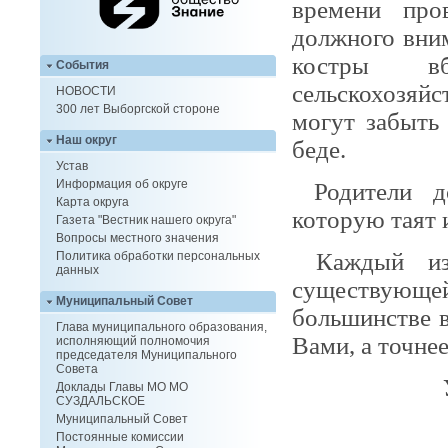
времени про
должного вним
костры вб
События
сельскохозяй
НОВОСТИ
300 лет Выборгской стороне
могут забыть
Наш округ
беде.
Устав
Информация об округе
Родители до
Карта округа
которую таят 
Газета "Вестник нашего округа"
Вопросы местного значения
Каждый из 
Политика обработки персональных
данных
существующ
Муниципальный Совет
большинстве 
Глава муниципального образования,
Вами, а точне
исполняющий полномочия
председателя Муниципального
Совета
Доклады Главы МО МО
СУЗДАЛЬСКОЕ
Муниципальный Совет
Постоянные комиссии