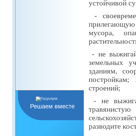
устойчивой су
- своеврем
прилегающую 
мусора, оп
растительност
- не выжига
земельных уч
зданиям, со
постройкам;
строений;
- не выжиг
Решаем вместе
травянис
сельскохозяй
разводите кос