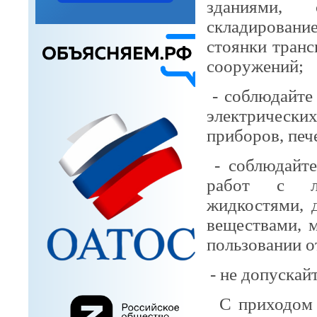
зданиями,
складировани
стоянки транс
сооружений;
- соблюдайте
электрически
приборов, печ
- соблюдайт
работ с ле
жидкостями, 
веществами, 
пользовании 
- не допускай
С приходом 