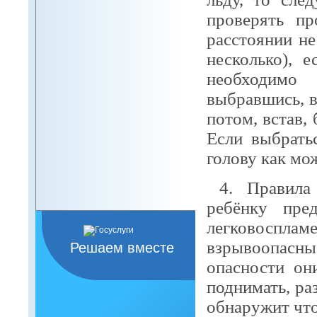
проверять пр
расстоянии не
несколько), 
необходимо
выбравшись, в
потом, встав,
Если выбрать
голову как мо
4. Правила
ребёнку пре
легковосп
взрывоопасн
Решаем вместе
опасности он
поднимать, ра
обнаружит что