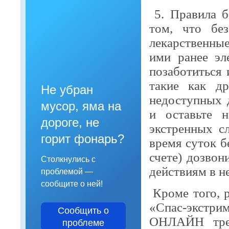
5. Правила б
том, что бе
лекарственны
ими ранее эл
позаботиться 
такие как др
Не убран
недоступных 
мусор, яма на
и оставьте 
дороге, не
экстренных с
горит фонарь?
время суток б
счете) дозвон
Столкнулись с
действиям в н
проблемой —
сообщите о ней!
Кроме того, 
«Спас-экстри
Сообщить о
ОНЛАЙН трен
проблеме