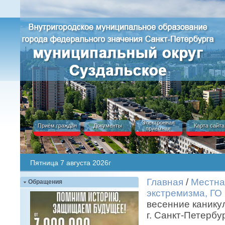
Электронная
Приём граждан
Документы
Карта сайта
приёмная
Пятница 7 августа 2026г
Главная
/
Местна
Обращения
экстремизма, ГО
весенние канику
г. Санкт-Петербу