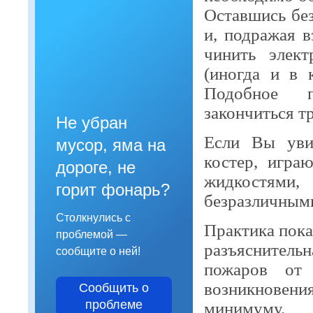
Оставшись без
и, подражая 
чинить элект
(иногда и в 
Подобное п
закончиться т
Не убран
Если Вы увид
мусор, яма на
костер, игра
дороге, не
жидкостями,
горит фонарь?
безразличными
Столкнулись с
Практика пока
проблемой —
разъяснительн
сообщите о ней!
пожаров от 
возникновен
Сообщить о
проблеме
минимуму.