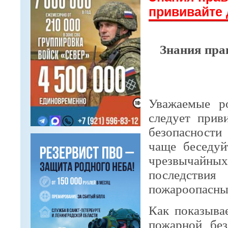
прививайте д
Знания пра
Уважаемые ро
следует прив
безопасности
чаще беседуй
чрезвычайных
последствия
пожароопасны
Как показыва
пожарной без