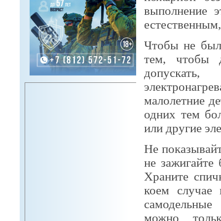
выполнение э
естественным
Чтобы не был
тем, чтобы 
допускат
электронагре
малолетние де
одних тем бол
или другие эл
Не показывайт
не зажигайте
Храните спич
коем случае 
самодельные
можно толь