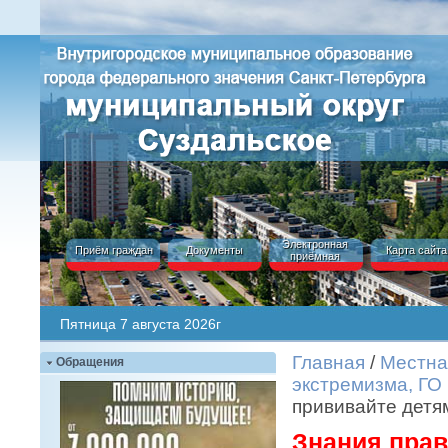
Электронная
Приём граждан
Документы
Карта сайта
приёмная
Пятница 7 августа 2026г
Главная
/
Местна
Обращения
экстремизма, ГО
прививайте детям
Знания прав