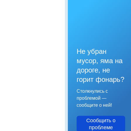
Не убран
мусор, яма на
дороге, не
горит фонарь?
Столкнулись с
проблемой —
сообщите о ней!
Сообщить о
проблеме