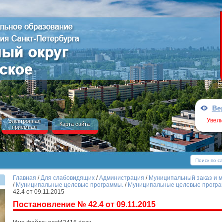
Ве
Увел
Электронная
Карта сайта
приёмная
Главная
/
Для слабовидящих
/
Администрация
/
Муниципальный заказ и 
/
Муниципальные целевые программы.
/
Муниципальные целевые програ
42.4 от 09.11.2015
Постановление № 42.4 от 09.11.2015