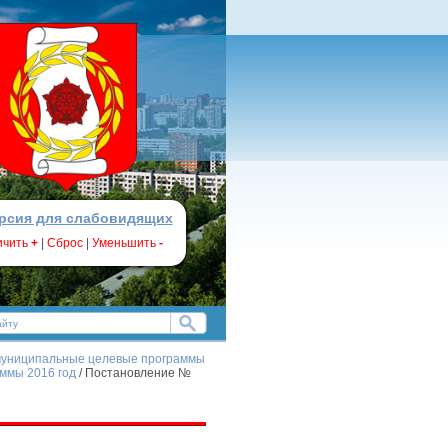
рсия для слабовидящих
ичить
+
|
Сброс
|
Уменьшить
-
муниципальные целевые программы
ммы 2016 год
/ Постановление №