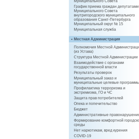
Муниципального Совета
График приема граждан депутатами
Муниципального Совета
внутригородского муниципального
образования Санкт-Петербурга
Муниципальный округ № 15
Муниципальная служба
Местная Администрация
Полномочия Местной Администрац
(из Устава)
Структура Местной Администрации
Взаимодействие с органами
государственной власти
Результаты проверок
Муниципальный заказ и
муниципальные целевые программ
Профилактика терроризма и
экстремизма, ГО и ЧС
Защита прав потребителей
Опека и попечительство
Бюджет
Административные правонарушени
Формирование комфортной городск
среды
Нет наркотикам, вред курения
COVID-19