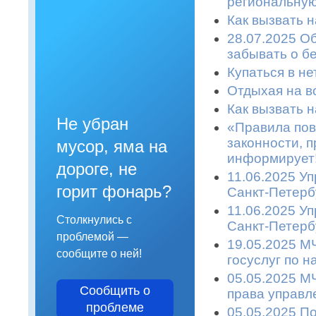
региональную
Как вызвать 
28.07.2025 О
забывать о б
Купаться в не
Отдыхая на во
Как вызвать 
Не убран
«Правила пов
законности, п
мусор, яма на
информирует!
дороге, не
11.06.2025 У
горит фонарь?
Санкт-Петерб
11.06.2025 У
Столкнулись с
Санкт-Петерб
проблемой —
19.05.2025 М
сообщите о ней!
госуслуг по 
05.05.2025 М
Сообщить о
права управл
проблеме
05.05.2025 П