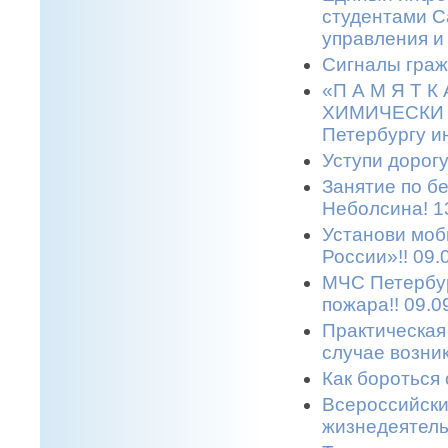
студентами С
управления и
Сигналы граж
«П А М Я Т 
ХИМИЧЕСКИ О
Петербургу и
Уступи дорогу
Занятие по б
Неболсина! 1
Установи моб
России»!! 09.
МЧС Петербур
пожара!! 09.0
Практическая
случае возни
Как бороться 
Всероссийски
жизнедеятельн