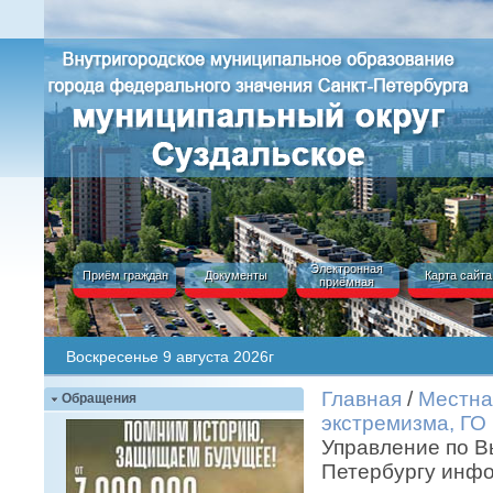
Электронная
Приём граждан
Документы
Карта сайта
приёмная
Воскресенье 9 августа 2026г
Главная
/
Местна
Обращения
экстремизма, ГО
Управление по В
Петербургу инфо