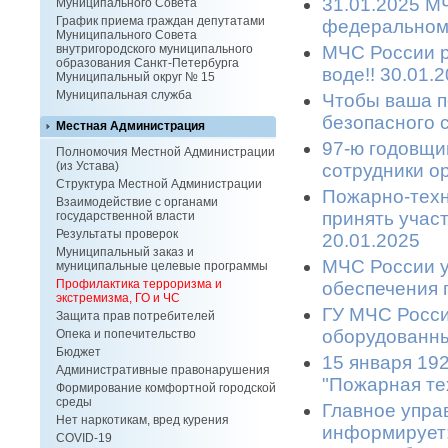
31.01.2025 М
Муниципального Совета
График приема граждан депутатами
федеральном
Муниципального Совета
МЧС России р
внутригородского муниципального
образования Санкт-Петербурга
воде!! 30.01.
Муниципальный округ № 15
Муниципальная служба
Чтобы ваша п
безопасного с
Местная Администрация
97-ю годовщи
Полномочия Местной Администрации
(из Устава)
сотрудники ор
Структура Местной Администрации
Пожарно-техн
Взаимодействие с органами
принять участ
государственной власти
Результаты проверок
20.01.2025
Муниципальный заказ и
МЧС России у
муниципальные целевые программы
Профилактика терроризма и
обеспечения п
экстремизма, ГО и ЧС
ГУ МЧС России
Защита прав потребителей
оборудованных
Опека и попечительство
Бюджет
15 января 19
Административные правонарушения
"Пожарная тех
Формирование комфортной городской
среды
Главное упра
Нет наркотикам, вред курения
информирует:
COVID-19