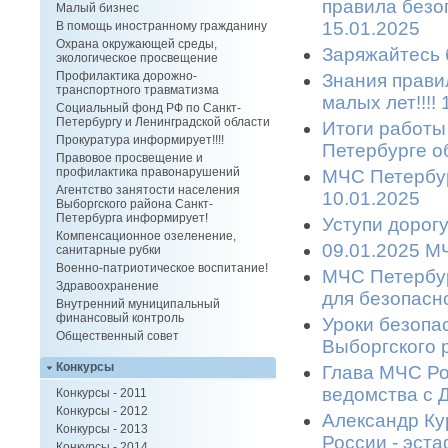
правила безоп
Малый бизнес
15.01.2025
В помощь иностранному гражданину
Охрана окружающей среды,
Заряжайтесь б
экологическое просвещение
Профилактика дорожно-
Знания прави
транспортного травматизма
малых лет!!!!
Социальный фонд РФ по Санкт-
Петербургу и Ленинградской области
Итоги работы
Прокуратура информирует!!!!
Петербурге об
Правовое просвещение и
профилактика правонарушений
МЧС Петербур
Агентство занятости населения
10.01.2025
Выборгского района Санкт-
Петербурга информирует!
Уступи дорогу
Компенсационное озеленение,
09.01.2025 МЧ
санитарные рубки
Военно-патриотическое воспитание!
МЧС Петербур
Здравоохранение
для безопасн
Внутренний муниципальный
финансовый контроль
Уроки безопа
Общественный совет
Выборгского р
Конкурсы
Глава МЧС Ро
ведомства с Д
Конкурсы - 2011
Конкурсы - 2012
Александр Ку
Конкурсы - 2013
России - эста
Конкурсы - 2014