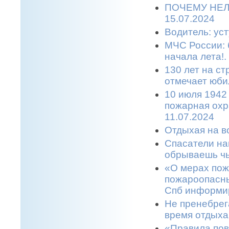
ПОЧЕМУ НЕЛ
15.07.2024
Водитель: уст
МЧС России: 
начала лета!.
130 лет на с
отмечает юбил
10 июля 1942
пожарная охр
11.07.2024
Отдыхая на во
Спасатели на
обрываешь чь
«О мерах пож
пожароопасны
Спб информир
Не пренебрег
время отдыха
«Правила пов