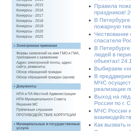
Правила пожа
Конкурсы - 2015
Конкурсы - 2016
праздников! 2
Конкурсы - 2017
В Петербурге
Конкурсы - 2018
пожарную тем
Конкурсы - 2019
Конкурсы - 2020
Чествование 
Конкурсы - 2025
спасателя Ро
Электронная приемная
В Петербурге
Формы заявлений на имя ГМО и ГМА,
людей в пери
требования к заявлению
объектах! 24.
Адрес электронной почты, адрес
сайта, реквизиты
Выбираем «но
Обзор обращений граждан
В преддверии
Обзор обращений граждан (архив)
МЧС осуществ
Документы
реализации п
НПА и ПА Местной Администрации
Выход на лёд
НПА Муниципального Совета
России по г. 
Решения МС
МЧС России 
Публичные слушания
ПРОТИВОДЕЙСТВИЕ КОРРУПЦИИ
взаимодейств
Как вызвать 
Муниципальные и государственные
услуги