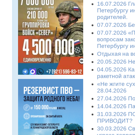
16.07.2026 Гл
Петербургу и
родителей.
07.07.2026 Бе
07.07.2026 «
вопросам зако
Петербургу и
Отдыхая на во
20.05.2026 Не
04.05.2026 К
ракетной атаке
«Не жгите сух
28.04.2026
27.04.2026 П
14.04.2026 П
31.03.2026 
ПРИВОДИТ?
30.03.2026 С