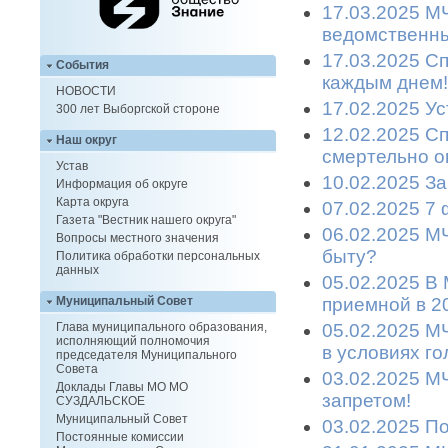
17.03.2025 М
ведомственны
17.03.2025 С
События
каждым днем!
НОВОСТИ
17.02.2025 Ус
300 лет Выборгской стороне
12.02.2025 С
Наш округ
смертельно о
Устав
10.02.2025 З
Информация об округе
Карта округа
07.02.2025 7
Газета "Вестник нашего округа"
06.02.2025 М
Вопросы местного значения
быту?
Политика обработки персональных
данных
05.02.2025 В
приемной в 2
Муниципальный Совет
05.02.2025 М
Глава муниципального образования,
исполняющий полномочия
в условиях г
председателя Муниципального
Совета
03.02.2025 М
Доклады Главы МО МО
запретом!
СУЗДАЛЬСКОЕ
Муниципальный Совет
03.02.2025 П
Постоянные комиссии