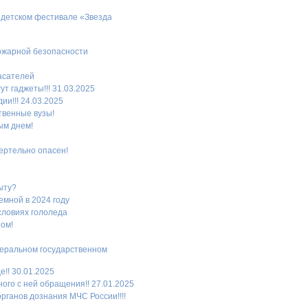
в детском фестивале «Звезда
ожарной безопасности
пасателей
т гаджеты!!! 31.03.2025
и!!! 24.03.2025
твенные вузы!
ым днем!
ертельно опасен!
ыту?
мной в 2024 году
словиях гололеда
том!
деральном государственном
!! 30.01.2025
ого с ней обращения!! 27.01.2025
рганов дознания МЧС России!!!!