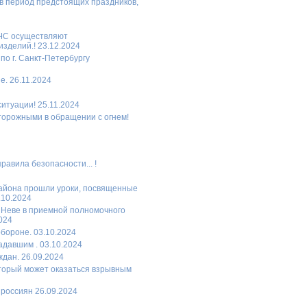
в период предстоящих праздников,
МЧС осуществляют
зделий.! 23.12.2024
по г. Санкт-Петербургу
. 26.11.2024
итуации! 25.11.2024
торожными в обращении с огнем!
равила безопасности... !
района прошли уроки, посвященные
.10.2024
а Неве в приемной полномочного
024
бороне. 03.10.2024
давшим . 03.10.2024
дан. 26.09.2024
торый может оказаться взрывным
россиян 26.09.2024