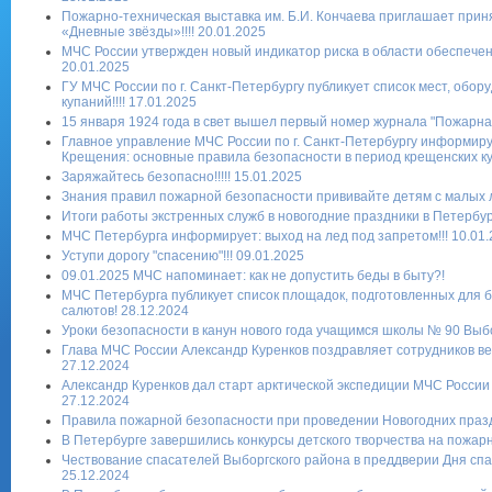
Пожарно-техническая выставка им. Б.И. Кончаева приглашает приня
«Дневные звёзды»!!!! 20.01.2025
МЧС России утвержден новый индикатор риска в области обеспечен
20.01.2025
ГУ МЧС России по г. Санкт-Петербургу публикует список мест, обо
купаний!!!! 17.01.2025
15 января 1924 года в свет вышел первый номер журнала "Пожарная 
Главное управление МЧС России по г. Санкт-Петербургу информиру
Крещения: основные правила безопасности в период крещенских купа
Заряжайтесь безопасно!!!!! 15.01.2025
Знания правил пожарной безопасности прививайте детям с малых ле
Итоги работы экстренных служб в новогодние праздники в Петербург
МЧС Петербурга информирует: выход на лед под запретом!!! 10.01
Уступи дорогу "спасению"!!! 09.01.2025
09.01.2025 МЧС напоминает: как не допустить беды в быту?!
МЧС Петербурга публикует список площадок, подготовленных для б
салютов! 28.12.2024
Уроки безопасности в канун нового года учащимся школы № 90 Выбо
Глава МЧС России Александр Куренков поздравляет сотрудников ве
27.12.2024
Александр Куренков дал старт арктической экспедиции МЧС России 
27.12.2024
Правила пожарной безопасности при проведении Новогодних празд
В Петербурге завершились конкурсы детского творчества на пожарн
Чествование спасателей Выборгского района в преддверии Дня сп
25.12.2024