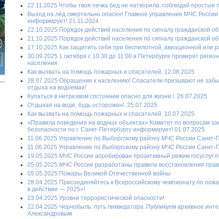
22.11.2025 Чтобы твоя печка бед не натворила, соблюдай простые п
Выход на лёд смертельно опасен! Главное управление МЧС России 
информирует! 21.11.2024
22.10.2025 Порядок действий населения по сигналу гражданской о
21.10.2025 Порядок действий населения по сигналу гражданской о
17.10.2025 Как защитить себя при беспилотной, авиационной или ра
30.09.2025 1 октября с 10:30 до 11:00 в Петербурге проверят рег
населения.
Как вызвать на помощь пожарных и спасателей. 12.08.2025
28.07.2025 Обращение к населению! Спасатели призывают не забы
отдыха на водоемах!
Купаться в нетрезвом состоянии опасно для жизни.!. 26.07.2025
Отдыхая на воде, будь осторожен!. 25.07.2025
Как вызвать на помощь пожарных и спасателей. 10.07.2025
«Правила поведения на водных объектах» Комитет по вопросам за
безопасности по г. Санкт-Петербургу информирует! 01.07.2025
11.06.2025 Управление по Выборгскому району МЧС России Санкт-
11.06.2025 Управление по Выборгскому району МЧС России Санкт-
19.05.2025 МЧС России апробирован проактивный режим госуслуг 
05.05.2025 МЧС России разработаны правила восстановления пра
05.05.2025 Пожары Великой Отечественной войны
28.04.2025 Присоединяйтесь к Всероссийскому чемпионату по пож
в действии — 2025»!
23.04.2025 Уровни террористической опасности!
22.04.2025 Чернобыль: путь ликвидатора. Публикуем архивное инт
Александровым