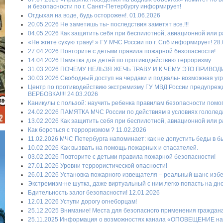
и безопасности по г. Санкт-Петербургу информирует!
Отдыхая на воде, будь осторожен!. 01.06.2026
20.05.2026 Не заметишь ты- последствия заметят все.!!!
04.05.2026 Как защитить себя при беспилотной, авиационной или ра
«Не жгите сухую траву! » ГУ МЧС России по г. Спб информирует! 28
27.04.2026 Повторите с детьми правила пожарной безопасности!
14.04.2026 Памятка для детей по противодействию терроризму
31.03.2026 ПОЧЕМУ НЕЛЬЗЯ ЖЕЧЬ ТРАВУ И К ЧЕМУ ЭТО ПРИВОД
30.03.2026 Свободный доступ на чердаки и подвалы- возможная уг
Центр по противодействию экстремизму ГУ МВД России предупре
ВЕРБОВКА!!!! 24.03.2026
Каникулы с пользой: научить ребенка правилам безопасности помогу
24.02.2026 ПАМЯТКА МЧС России по действиям в условиях гололеда
13.02.2026 Как защитить себя при беспилотной, авиационной или ра
Как бороться с терроризмом ? 11.02.2026
11.02.2026 МЧС Петербурга напоминает: как не допустить беды в б
10.02.2026 Как вызвать на помощь пожарных и спасателей.
03.02.2026 Повторите с детьми правила пожарной безопасности!
27.01.2026 Уровни террористической опасности!
26.01.2026 Установка пожарного извещателя – реальный шанс избеж
Экстремизм-не шутка, даже виртуальный с ним легко попасть на дно
Бдительность залог безопасности! 12.01.2026
12.01.2026 Уступи дорогу огнеборцам!
25.12.2025 Внимание! Места для безопасного применения граждан
25.11.2025 Информация о возможностях канала «ОПОВЕЩЕНИЕ на