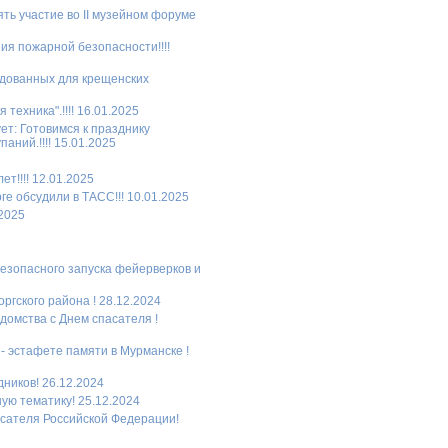
ть участие во II музейном форуме
ия пожарной безопасности!!!!
рудованных для крещенских
техника".!!!! 16.01.2025
ет: Готовимся к празднику
ний.!!!! 15.01.2025
т!!!! 12.01.2025
е обсудили в ТАСС!!! 10.01.2025
.2025
езопасного запуска фейерверков и
ргского района ! 28.12.2024
домства с Днем спасателя !
- эстафете памяти в Мурманске !
ников! 26.12.2024
ую тематику! 25.12.2024
асателя Российской Федерации!