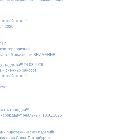
кетной атаке!!!
.04.2026
ИТ?
роза терроризма!
ждает об опасности ВНИМАНИЕ,
т гаджеты!!! 24.03.2026
 и снежных заносов!!
кетной атаке!!!
ыту?
ать трагедии!!!
- срок дадут реальный! 13.01.2026
ами пиротехнических изделий!
селения Санкт-Петербурга»