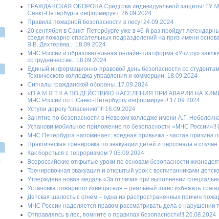
ГРАЖДАНСКАЯ ОБОРОНА Средства индивидуальной защиты! ГУ МЧС 
Санкт-Петербурга информирует. 26.09.2024
Правила пожарной безопасности в лесу! 24.09.2024
20 сентября в Санкт-Петербурге уже в 46-й раз пройдут легенда
среди пожарно-спасательных подразделений на приз имени осно
В.В. Дехтерёва... 18.09.2024
МЧС России и образовательная онлайн-платформа «Учи.ру» заклю
сотрудничестве.. 18.09.2024
Единый информационно-правовой день безопасности со студентам
Технического колледжа управления и коммерции. 18.09.2024
Сигналы гражданской обороны. 17.09.2024
«П А М Я Т К А ПО ДЕЙСТВИЮ НАСЕЛЕНИЯ ПРИ АВАРИИ НА ХИ
МЧС России по г. Санкт-Петербургу информирует! 17.09.2024
Уступи дорогу "спасению"!!! 16.09.2024
Занятие по безопасности в Невском колледже имени А.Г. Неболсина
Установи мобильное приложение по безопасности «МЧС России»!! 
МЧС Петербурга напоминает: вредная привычка - частая причина п
Практическая тренировка по эвакуации детей и персонала в случае
Как бороться с терроризмом ? 05.09.2024
,
Всероссийские открытые уроки по основам безопасности жизнедеяте
Тренировочная эвакуация и открытый урок с воспитанниками детского
Утверждена новая медаль «За отличие при выполнении специальных 
Установка пожарного извещателя – реальный шанс избежать трагеди
Детская шалость с огнем – одна из распространенных причин пожаро
МЧС России наделяется правом рассматривать дела о нарушении те
Отправляясь в лес, помните о правилах безопасности!!! 26.08.2024