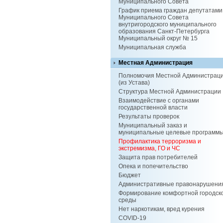
Муниципального Совета
График приема граждан депутатами
Муниципального Совета
внутригородского муниципального
образования Санкт-Петербурга
Муниципальный округ № 15
Муниципальная служба
Местная Администрация
Полномочия Местной Администрац
(из Устава)
Структура Местной Администрации
Взаимодействие с органами
государственной власти
Результаты проверок
Муниципальный заказ и
муниципальные целевые программ
Профилактика терроризма и
экстремизма, ГО и ЧС
Защита прав потребителей
Опека и попечительство
Бюджет
Административные правонарушени
Формирование комфортной городск
среды
Нет наркотикам, вред курения
COVID-19