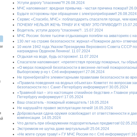
Уступи дорогу "спасению"!!! 26.08.2024
МЧС напоминает: вредная привычка - частая причина пожара!! 26.0
Будьте осторожны при обращении с электроприборами!! 26.08.2024
Сервис «Спасибо, МЧС»: поблагодарить спасателя проще, чем каже
ПОЧЕМУ НЕЛЬЗЯ ЖЕЧЬ ТРАВУ И К ЧЕМУ ЭТО ПРИВОДИТ! 15.07.2
Водитель: уступи дорогу "спасению"! . 15.07.2024
МЧС России: более тысячи отдыхающих погибли на акваториях с нач
130 лет на страже безопасности: журнал «Пожарное дело» отмечае
ии
10 июля 1942 года Указом Президиума Верховного Совета СССР п
награждена Орденом Ленина!. 11.07.2024
Отдыхая на воде, будь осторожен!. 11.07.2024
Спасатели напоминают: «препятствуя проезду пожарных, ты обрыв
«О мерах пожарной безопасности в весенне-летний пожароопасны
Выборгскому р-ну г. Спб информирует! 27.06.2024
Не пренебрегайте элементарными правилами безопасности во врем
ы
«Правила поведения на водных объектах» Комитет по вопросам за
безопасности по г. Санкт-Петербургу информирует! 30.05.2024
«Травяной пал – это настоящее стихийное бедствие.» Главное упра
Петербургу информирует! 17.05.2024
Ваш спасатель - пожарный извещатель ! 16.05.2024
Не нарушайте правил эксплуатации печей! 16.05.2024
я
Добровольная сдача оружия освобождает от ответственности и да
компенсации. 14.05.2024
ой
Что делать при обнаружении подозрительных предметов! 02.05.20
Экстремизм не шутка даже виртуальный! 25.04.2024
«Не жгите сухую траву! » ГУ МЧС России по г. Спб информирует! 16