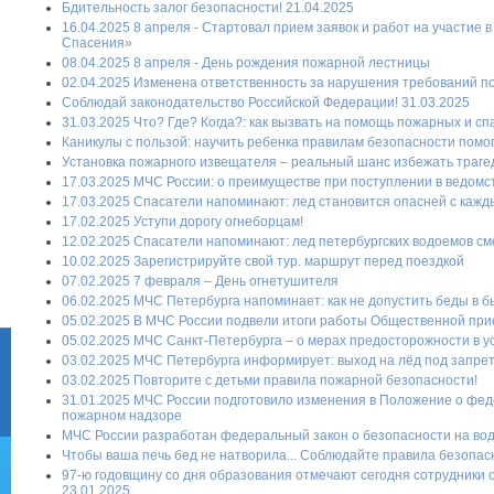
Бдительность залог безопасности! 21.04.2025
16.04.2025 8 апреля - Стартовал прием заявок и работ на участие 
Спасения»
08.04.2025 8 апреля - День рождения пожарной лестницы
02.04.2025 Изменена ответственность за нарушения требований п
Соблюдай законодательство Российской Федерации! 31.03.2025
31.03.2025 Что? Где? Когда?: как вызвать на помощь пожарных и с
Каникулы с пользой: научить ребенка правилам безопасности помогу
Установка пожарного извещателя – реальный шанс избежать трагеди
17.03.2025 МЧС России: о преимуществе при поступлении в ведомс
17.03.2025 Спасатели напоминают: лед становится опасней с кажд
17.02.2025 Уступи дорогу огнеборцам!
12.02.2025 Спасатели напоминают: лед петербургских водоемов см
10.02.2025 Зарегистрируйте свой тур. маршрут перед поездкой
07.02.2025 7 февраля – День огнетушителя
06.02.2025 МЧС Петербурга напоминает: как не допустить беды в б
05.02.2025 В МЧС России подвели итоги работы Общественной прие
05.02.2025 МЧС Санкт-Петербурга – о мерах предосторожности в у
03.02.2025 МЧС Петербурга информирует: выход на лёд под запре
03.02.2025 Повторите с детьми правила пожарной безопасности!
31.01.2025 МЧС России подготовило изменения в Положение о фе
пожарном надзоре
МЧС России разработан федеральный закон о безопасности на воде
Чтобы ваша печь бед не натворила... Соблюдайте правила безопасн
97-ю годовщину со дня образования отмечают сегодня сотрудники о
23.01.2025