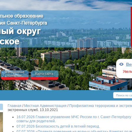
Ве
Увел
Электронная
Карта сайта
приёмная
Главная
/
Местная Администрация
/
Профилактика терроризма и экстрем
экстренных служб. 13.10.2021
16.07.2026 Главное управление МЧС России по г. Санкт-Петербургу
советы для родителей.
07.07.2026 Безопасность детей в летний период.
07.07.2026 «Правила поведения на водных объектах» Комитет по в