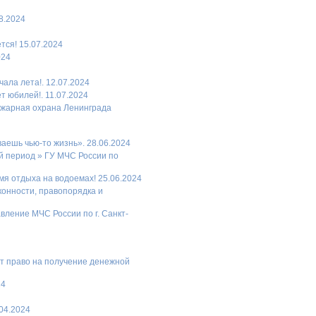
8.2024
тся! 15.07.2024
024
ала лета!. 12.07.2024
т юбилей!. 11.07.2024
ожарная охрана Ленинграда
аешь чью-то жизнь». 28.06.2024
й период » ГУ МЧС России по
я отдыха на водоемах! 25.06.2024
конности, правопорядка и
вление МЧС России по г. Санкт-
ет право на получение денежной
24
.04.2024