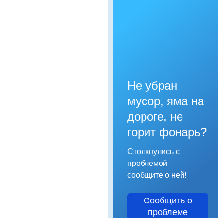
Не убран
мусор, яма на
дороге, не
горит фонарь?
Столкнулись с
проблемой —
сообщите о ней!
Сообщить о
проблеме