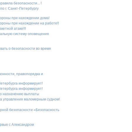
равила безопасности... !
по г. Санкт-Петербургу
бороны при нахождении дома!
бороны при нахождении на работе!!
кетной атаке!!!
иональную систему оповещения
вать о безопасности во время
конности, правопорядка и
Петербурга информирует!
Петербурга информирует!
по назначению выплаты
ва управления маломерным судном!
арной безопасности «Безопасность
ервью с Александром