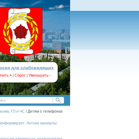
рсия для слабовидящих
ичить
+
|
Сброс
|
Уменьшить
-
изма, ГО и ЧС
/ Детям о телефонах
 информирует: Летние каникулы:
опросам законности, правопорядка