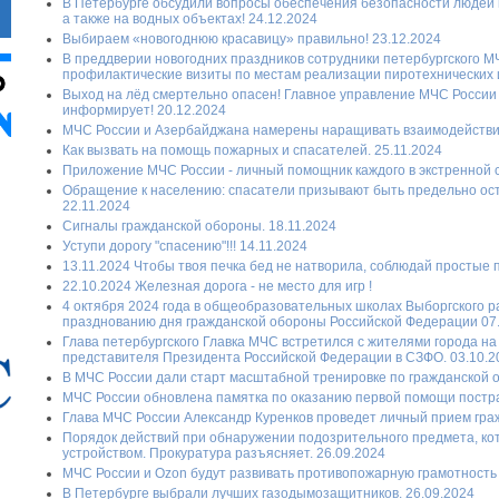
В Петербурге обсудили вопросы обеспечения безопасности людей 
а также на водных объектах! 24.12.2024
Выбираем «новогоднюю красавицу» правильно! 23.12.2024
В преддверии новогодних праздников сотрудники петербургского 
профилактические визиты по местам реализации пиротехнических и
Выход на лёд смертельно опасен! Главное управление МЧС России 
информирует! 20.12.2024
МЧС России и Азербайджана намерены наращивать взаимодействие
Как вызвать на помощь пожарных и спасателей. 25.11.2024
Приложение МЧС России - личный помощник каждого в экстренной с
Обращение к населению: спасатели призывают быть предельно ос
22.11.2024
Сигналы гражданской обороны. 18.11.2024
Уступи дорогу "спасению"!!! 14.11.2024
13.11.2024 Чтобы твоя печка бед не натворила, соблюдай простые п
22.10.2024 Железная дорога - не место для игр !
4 октября 2024 года в общеобразовательных школах Выборгского 
празднованию дня гражданской обороны Российской Федерации 07
Глава петербургского Главка МЧС встретился с жителями города н
представителя Президента Российской Федерации в СЗФО. 03.10.2
В МЧС России дали старт масштабной тренировке по гражданской о
МЧС России обновлена памятка по оказанию первой помощи постра
Глава МЧС России Александр Куренков проведет личный прием граж
Порядок действий при обнаружении подозрительного предмета, ко
устройством. Прокуратура разъясняет. 26.09.2024
МЧС России и Ozon будут развивать противопожарную грамотность 
В Петербурге выбрали лучших газодымозащитников. 26.09.2024