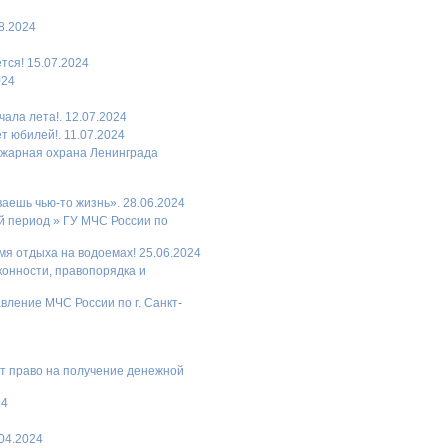
8.2024
тся! 15.07.2024
024
ала лета!. 12.07.2024
т юбилей!. 11.07.2024
ожарная охрана Ленинграда
аешь чью-то жизнь». 28.06.2024
й период » ГУ МЧС России по
я отдыха на водоемах! 25.06.2024
конности, правопорядка и
вление МЧС России по г. Санкт-
ет право на получение денежной
24
.04.2024