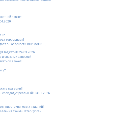
кетной атаке!!!
.04.2026
ИТ?
роза терроризма!
ждает об опасности ВНИМАНИЕ,
т гаджеты!!! 24.03.2026
 и снежных заносов!!
кетной атаке!!!
ыту?
ать трагедии!!!
- срок дадут реальный! 13.01.2026
ами пиротехнических изделий!
селения Санкт-Петербурга»