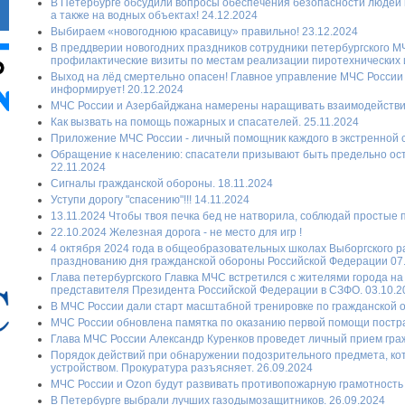
В Петербурге обсудили вопросы обеспечения безопасности людей 
а также на водных объектах! 24.12.2024
Выбираем «новогоднюю красавицу» правильно! 23.12.2024
В преддверии новогодних праздников сотрудники петербургского 
профилактические визиты по местам реализации пиротехнических и
Выход на лёд смертельно опасен! Главное управление МЧС России 
информирует! 20.12.2024
МЧС России и Азербайджана намерены наращивать взаимодействие
Как вызвать на помощь пожарных и спасателей. 25.11.2024
Приложение МЧС России - личный помощник каждого в экстренной с
Обращение к населению: спасатели призывают быть предельно ос
22.11.2024
Сигналы гражданской обороны. 18.11.2024
Уступи дорогу "спасению"!!! 14.11.2024
13.11.2024 Чтобы твоя печка бед не натворила, соблюдай простые п
22.10.2024 Железная дорога - не место для игр !
4 октября 2024 года в общеобразовательных школах Выборгского 
празднованию дня гражданской обороны Российской Федерации 07
Глава петербургского Главка МЧС встретился с жителями города н
представителя Президента Российской Федерации в СЗФО. 03.10.2
В МЧС России дали старт масштабной тренировке по гражданской о
МЧС России обновлена памятка по оказанию первой помощи постра
Глава МЧС России Александр Куренков проведет личный прием граж
Порядок действий при обнаружении подозрительного предмета, ко
устройством. Прокуратура разъясняет. 26.09.2024
МЧС России и Ozon будут развивать противопожарную грамотность 
В Петербурге выбрали лучших газодымозащитников. 26.09.2024