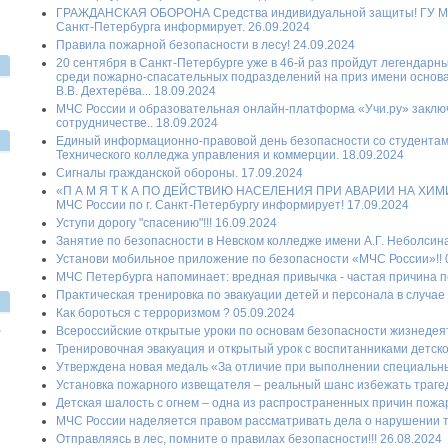
ГРАЖДАНСКАЯ ОБОРОНА Средства индивидуальной защиты! ГУ МЧС 
Санкт-Петербурга информирует. 26.09.2024
Правила пожарной безопасности в лесу! 24.09.2024
20 сентября в Санкт-Петербурге уже в 46-й раз пройдут легенда
среди пожарно-спасательных подразделений на приз имени осно
В.В. Дехтерёва... 18.09.2024
МЧС России и образовательная онлайн-платформа «Учи.ру» заклю
сотрудничестве.. 18.09.2024
Единый информационно-правовой день безопасности со студентам
Технического колледжа управления и коммерции. 18.09.2024
Сигналы гражданской обороны. 17.09.2024
«П А М Я Т К А ПО ДЕЙСТВИЮ НАСЕЛЕНИЯ ПРИ АВАРИИ НА ХИ
МЧС России по г. Санкт-Петербургу информирует! 17.09.2024
Уступи дорогу "спасению"!!! 16.09.2024
Занятие по безопасности в Невском колледже имени А.Г. Неболсина
Установи мобильное приложение по безопасности «МЧС России»!! 
МЧС Петербурга напоминает: вредная привычка - частая причина п
Практическая тренировка по эвакуации детей и персонала в случае
Как бороться с терроризмом ? 05.09.2024
,
Всероссийские открытые уроки по основам безопасности жизнедеяте
Тренировочная эвакуация и открытый урок с воспитанниками детского
Утверждена новая медаль «За отличие при выполнении специальных 
Установка пожарного извещателя – реальный шанс избежать трагеди
Детская шалость с огнем – одна из распространенных причин пожаро
МЧС России наделяется правом рассматривать дела о нарушении те
Отправляясь в лес, помните о правилах безопасности!!! 26.08.2024