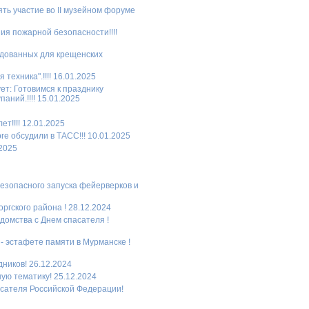
ть участие во II музейном форуме
ия пожарной безопасности!!!!
рудованных для крещенских
техника".!!!! 16.01.2025
ет: Готовимся к празднику
ний.!!!! 15.01.2025
т!!!! 12.01.2025
е обсудили в ТАСС!!! 10.01.2025
.2025
езопасного запуска фейерверков и
ргского района ! 28.12.2024
домства с Днем спасателя !
- эстафете памяти в Мурманске !
ников! 26.12.2024
ую тематику! 25.12.2024
асателя Российской Федерации!