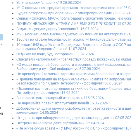
Уступи дорогу "спасению"!!! 26.08.2024
МЧС напоминает: вредная привычка - частая причина пожара!! 26.0
Будьте осторожны при обращении с электроприборами!! 26.08.2024
Сервис «Спасибо, МЧС»: поблагодарить спасателя проще, чем каже
ПОЧЕМУ НЕЛЬЗЯ ЖЕЧЬ ТРАВУ И К ЧЕМУ ЭТО ПРИВОДИТ! 15.07.2
Водитель: уступи дорогу "спасению"! . 15.07.2024
МЧС России: более тысячи отдыхающих погибли на акваториях с нач
130 лет на страже безопасности: журнал «Пожарное дело» отмечае
ии
10 июля 1942 года Указом Президиума Верховного Совета СССР п
награждена Орденом Ленина!. 11.07.2024
Отдыхая на воде, будь осторожен!. 11.07.2024
Спасатели напоминают: «препятствуя проезду пожарных, ты обрыв
«О мерах пожарной безопасности в весенне-летний пожароопасны
Выборгскому р-ну г. Спб информирует! 27.06.2024
Не пренебрегайте элементарными правилами безопасности во врем
ы
«Правила поведения на водных объектах» Комитет по вопросам за
безопасности по г. Санкт-Петербургу информирует! 30.05.2024
«Травяной пал – это настоящее стихийное бедствие.» Главное упра
Петербургу информирует! 17.05.2024
Ваш спасатель - пожарный извещатель ! 16.05.2024
Не нарушайте правил эксплуатации печей! 16.05.2024
я
Добровольная сдача оружия освобождает от ответственности и да
компенсации. 14.05.2024
ой
Что делать при обнаружении подозрительных предметов! 02.05.20
Экстремизм не шутка даже виртуальный! 25.04.2024
«Не жгите сухую траву! » ГУ МЧС России по г. Спб информирует! 16