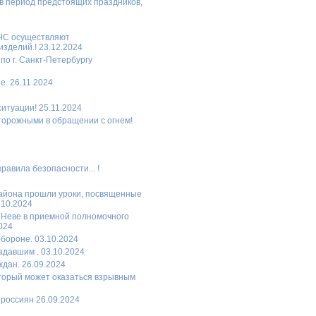
в период предстоящих праздников,
МЧС осуществляют
зделий.! 23.12.2024
по г. Санкт-Петербургу
. 26.11.2024
итуации! 25.11.2024
торожными в обращении с огнем!
равила безопасности... !
района прошли уроки, посвященные
.10.2024
а Неве в приемной полномочного
024
бороне. 03.10.2024
давшим . 03.10.2024
дан. 26.09.2024
торый может оказаться взрывным
россиян 26.09.2024