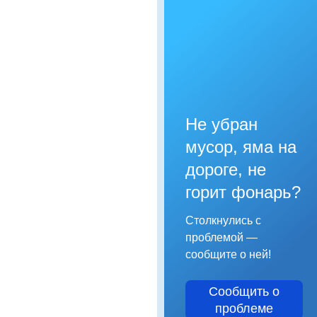
Не убран
мусор, яма на
дороге, не
горит фонарь?
Столкнулись с
проблемой —
сообщите о ней!
Сообщить о
проблеме