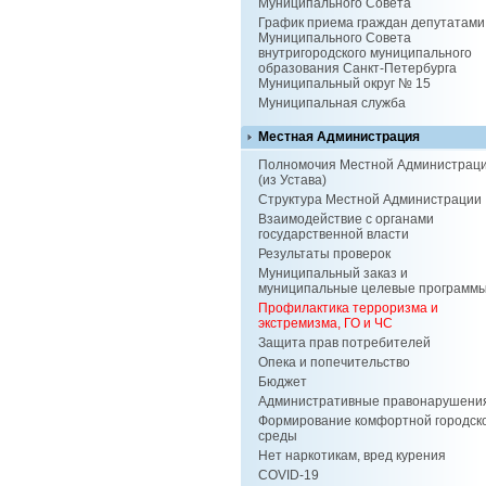
Муниципального Совета
График приема граждан депутатами
Муниципального Совета
внутригородского муниципального
образования Санкт-Петербурга
Муниципальный округ № 15
Муниципальная служба
Местная Администрация
Полномочия Местной Администрац
(из Устава)
Структура Местной Администрации
Взаимодействие с органами
государственной власти
Результаты проверок
Муниципальный заказ и
муниципальные целевые программ
Профилактика терроризма и
экстремизма, ГО и ЧС
Защита прав потребителей
Опека и попечительство
Бюджет
Административные правонарушени
Формирование комфортной городск
среды
Нет наркотикам, вред курения
COVID-19