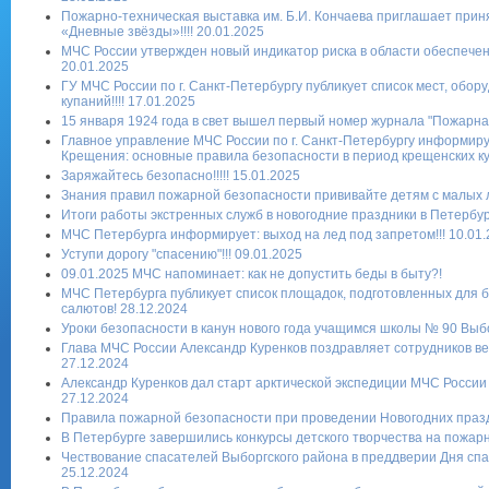
Пожарно-техническая выставка им. Б.И. Кончаева приглашает приня
«Дневные звёзды»!!!! 20.01.2025
МЧС России утвержден новый индикатор риска в области обеспечен
20.01.2025
ГУ МЧС России по г. Санкт-Петербургу публикует список мест, обо
купаний!!!! 17.01.2025
15 января 1924 года в свет вышел первый номер журнала "Пожарная 
Главное управление МЧС России по г. Санкт-Петербургу информиру
Крещения: основные правила безопасности в период крещенских купа
Заряжайтесь безопасно!!!!! 15.01.2025
Знания правил пожарной безопасности прививайте детям с малых ле
Итоги работы экстренных служб в новогодние праздники в Петербург
МЧС Петербурга информирует: выход на лед под запретом!!! 10.01
Уступи дорогу "спасению"!!! 09.01.2025
09.01.2025 МЧС напоминает: как не допустить беды в быту?!
МЧС Петербурга публикует список площадок, подготовленных для б
салютов! 28.12.2024
Уроки безопасности в канун нового года учащимся школы № 90 Выбо
Глава МЧС России Александр Куренков поздравляет сотрудников ве
27.12.2024
Александр Куренков дал старт арктической экспедиции МЧС России 
27.12.2024
Правила пожарной безопасности при проведении Новогодних празд
В Петербурге завершились конкурсы детского творчества на пожарн
Чествование спасателей Выборгского района в преддверии Дня сп
25.12.2024