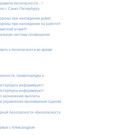
равила безопасности... !
по г. Санкт-Петербургу
бороны при нахождении дома!
бороны при нахождении на работе!!
кетной атаке!!!
иональную систему оповещения
вать о безопасности во время
конности, правопорядка и
Петербурга информирует!
Петербурга информирует!
по назначению выплаты
ва управления маломерным судном!
арной безопасности «Безопасность
ервью с Александром