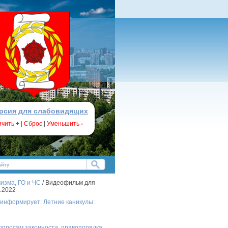
рсия для слабовидящих
ичить
+
|
Сброс
|
Уменьшить
-
изма, ГО и ЧС
/ Видеофильм для
.2022
 информирует: Летние каникулы:
опросам законности, правопорядка