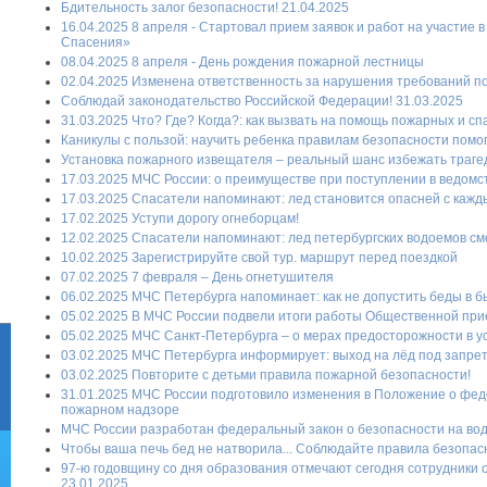
Бдительность залог безопасности! 21.04.2025
16.04.2025 8 апреля - Стартовал прием заявок и работ на участие 
Спасения»
08.04.2025 8 апреля - День рождения пожарной лестницы
02.04.2025 Изменена ответственность за нарушения требований п
Соблюдай законодательство Российской Федерации! 31.03.2025
31.03.2025 Что? Где? Когда?: как вызвать на помощь пожарных и с
Каникулы с пользой: научить ребенка правилам безопасности помогу
Установка пожарного извещателя – реальный шанс избежать трагеди
17.03.2025 МЧС России: о преимуществе при поступлении в ведомс
17.03.2025 Спасатели напоминают: лед становится опасней с кажд
17.02.2025 Уступи дорогу огнеборцам!
12.02.2025 Спасатели напоминают: лед петербургских водоемов см
10.02.2025 Зарегистрируйте свой тур. маршрут перед поездкой
07.02.2025 7 февраля – День огнетушителя
06.02.2025 МЧС Петербурга напоминает: как не допустить беды в б
05.02.2025 В МЧС России подвели итоги работы Общественной прие
05.02.2025 МЧС Санкт-Петербурга – о мерах предосторожности в у
03.02.2025 МЧС Петербурга информирует: выход на лёд под запре
03.02.2025 Повторите с детьми правила пожарной безопасности!
31.01.2025 МЧС России подготовило изменения в Положение о фе
пожарном надзоре
МЧС России разработан федеральный закон о безопасности на воде
Чтобы ваша печь бед не натворила... Соблюдайте правила безопасн
97-ю годовщину со дня образования отмечают сегодня сотрудники о
23.01.2025