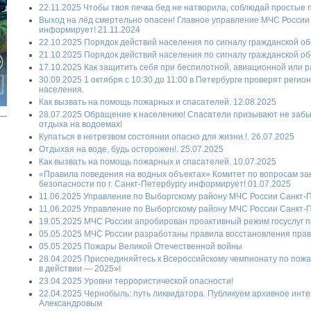
22.11.2025 Чтобы твоя печка бед не натворила, соблюдай простые п
Выход на лёд смертельно опасен! Главное управление МЧС России 
информирует! 21.11.2024
22.10.2025 Порядок действий населения по сигналу гражданской о
21.10.2025 Порядок действий населения по сигналу гражданской о
17.10.2025 Как защитить себя при беспилотной, авиационной или ра
30.09.2025 1 октября с 10:30 до 11:00 в Петербурге проверят рег
населения.
Как вызвать на помощь пожарных и спасателей. 12.08.2025
28.07.2025 Обращение к населению! Спасатели призывают не забы
отдыха на водоемах!
Купаться в нетрезвом состоянии опасно для жизни.!. 26.07.2025
Отдыхая на воде, будь осторожен!. 25.07.2025
Как вызвать на помощь пожарных и спасателей. 10.07.2025
«Правила поведения на водных объектах» Комитет по вопросам за
безопасности по г. Санкт-Петербургу информирует! 01.07.2025
11.06.2025 Управление по Выборгскому району МЧС России Санкт-
11.06.2025 Управление по Выборгскому району МЧС России Санкт-
19.05.2025 МЧС России апробирован проактивный режим госуслуг 
05.05.2025 МЧС России разработаны правила восстановления пра
05.05.2025 Пожары Великой Отечественной войны
28.04.2025 Присоединяйтесь к Всероссийскому чемпионату по пож
в действии — 2025»!
23.04.2025 Уровни террористической опасности!
22.04.2025 Чернобыль: путь ликвидатора. Публикуем архивное инт
Александровым