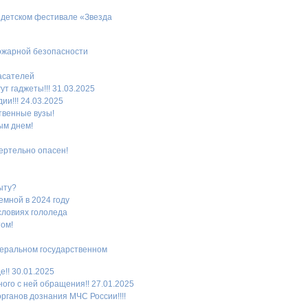
в детском фестивале «Звезда
ожарной безопасности
пасателей
т гаджеты!!! 31.03.2025
и!!! 24.03.2025
твенные вузы!
ым днем!
ертельно опасен!
ыту?
мной в 2024 году
словиях гололеда
том!
деральном государственном
!! 30.01.2025
ого с ней обращения!! 27.01.2025
рганов дознания МЧС России!!!!