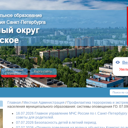
Ве
Увел
Электронная
Карта сайта
приёмная
Главная
/
Местная Администрация
/
Профилактика терроризма и экстрем
населения муниципального образования: системы оповещения ГО. 07.09
16.07.2026 Главное управление МЧС России по г. Санкт-Петербургу
советы для родителей.
07.07.2026 Безопасность детей в летний период.
07.07.2026 «Правила поведения на водных объектах» Комитет по в