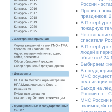
России - эста
Конкурсы - 2015
Конкурсы - 2016
Правила пожа
Конкурсы - 2017
праздников! 2
Конкурсы - 2018
В Петербурге
Конкурсы - 2019
Конкурсы - 2020
пожарную тем
Конкурсы - 2025
Чествование 
Электронная приемная
спасателя Ро
Формы заявлений на имя ГМО и ГМА,
В Петербурге
требования к заявлению
людей в пери
Адрес электронной почты, адрес
объектах! 24.
сайта, реквизиты
Обзор обращений граждан
Выбираем «но
Обзор обращений граждан (архив)
В преддверии
Документы
МЧС осуществ
НПА и ПА Местной Администрации
реализации п
НПА Муниципального Совета
Выход на лёд
Решения МС
России по г. 
Публичные слушания
ПРОТИВОДЕЙСТВИЕ КОРРУПЦИИ
МЧС России 
взаимодейств
Муниципальные и государственные
услуги