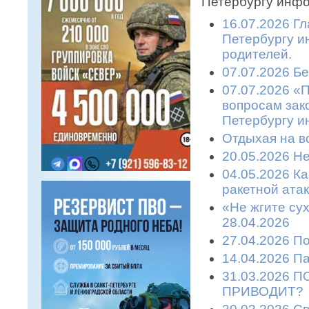
Петербургу инфо
16.07.2026 Гл
Петербургу и
родителей.
07.07.2026 Бе
07.07.2026 «
вопросам зако
Петербургу и
Отдыхая на во
20.05.2026 Не
04.05.2026 К
ракетной атаке
«Не жгите сух
28.04.2026
27.04.2026 П
14.04.2026 П
31.03.2026 
ПРИВОДИТ?