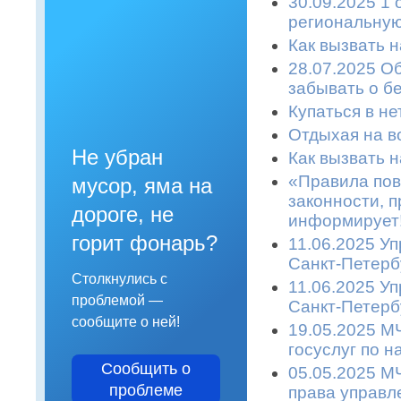
30.09.2025 1 
региональную
Как вызвать 
28.07.2025 О
забывать о б
Купаться в не
Отдыхая на во
Не убран
Как вызвать 
«Правила пов
мусор, яма на
законности, п
дороге, не
информирует!
горит фонарь?
11.06.2025 У
Санкт-Петерб
Столкнулись с
11.06.2025 У
проблемой —
Санкт-Петерб
сообщите о ней!
19.05.2025 М
госуслуг по 
Сообщить о
05.05.2025 М
проблеме
права управл