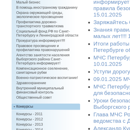
информирует:
Малый бизнес
правила безоп
В помощь иностранному гражданину
Охрана окружающей среды,
15.01.2025
экологическое просвещение
Заряжайтесь б
Профилактика дорожно-
транспортного травматизма
Знания прави
Социальный фонд РФ по Санкт-
малых лет!!!!
Петербургу и Ленинградской области
Прокуратура информирует!!!!
Итоги работы
Правовое просвещение и
Петербурге об
профилактика правонарушений
Агентство занятости населения
МЧС Петербур
Выборгского района Санкт-
10.01.2025
Петербурга информирует!
Компенсационное озеленение,
Уступи дорогу
санитарные рубки
Военно-патриотическое воспитание!
09.01.2025 МЧ
Здравоохранение
МЧС Петербур
Внутренний муниципальный
для безопасн
финансовый контроль
Общественный совет
Уроки безопа
Выборгского р
Конкурсы
Глава МЧС Ро
Конкурсы - 2011
Конкурсы - 2012
ведомства с Д
Конкурсы - 2013
Александр Ку
Конкурсы - 2014