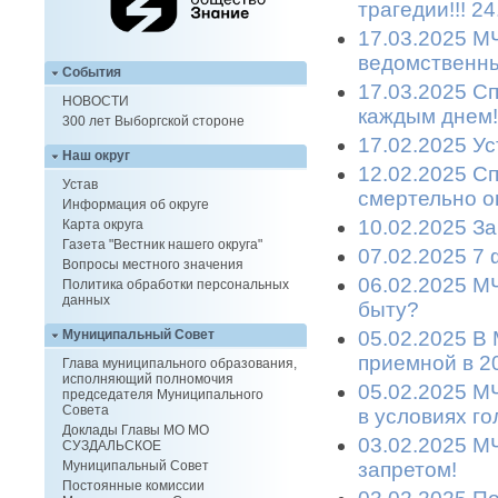
трагедии!!! 2
17.03.2025 М
ведомственны
События
17.03.2025 С
НОВОСТИ
каждым днем!
300 лет Выборгской стороне
17.02.2025 Ус
Наш округ
12.02.2025 С
Устав
смертельно о
Информация об округе
10.02.2025 З
Карта округа
Газета "Вестник нашего округа"
07.02.2025 7
Вопросы местного значения
06.02.2025 М
Политика обработки персональных
данных
быту?
05.02.2025 В
Муниципальный Совет
приемной в 2
Глава муниципального образования,
исполняющий полномочия
05.02.2025 М
председателя Муниципального
Совета
в условиях г
Доклады Главы МО МО
03.02.2025 М
СУЗДАЛЬСКОЕ
запретом!
Муниципальный Совет
Постоянные комиссии