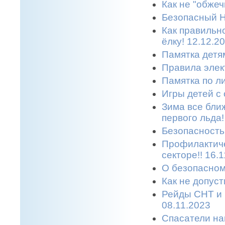
Как не "обжеч
Безопасный Н
Как правильн
ёлку! 12.12.2
Памятка детям
Правила элек
Памятка по л
Игры детей с 
Зима все бли
первого льда!
Безопасность 
Профилактиче
секторе!! 16.
О безопасном
Как не допуст
Рейды СНТ и 
08.11.2023
Спасатели на