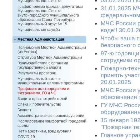
03.02.2025 П
Муниципального Совета
График приема граждан депутатами
31.01.2025 М
Муниципального Совета
федеральном
внутригородского муниципального
образования Санкт-Петербурга
МЧС России р
Муниципальный округ № 15
воде!! 30.01.
Муниципальная служба
Чтобы ваша п
Местная Администрация
безопасного с
Полномочия Местной Администрации
(из Устава)
97-ю годовщи
Структура Местной Администрации
сотрудники ор
Взаимодействие с органами
Пожарно-техн
государственной власти
Результаты проверок
принять участ
Муниципальный заказ и
20.01.2025
муниципальные целевые программы
Профилактика терроризма и
МЧС России у
экстремизма, ГО и ЧС
обеспечения п
Защита прав потребителей
ГУ МЧС России
Опека и попечительство
Бюджет
оборудованных
Административные правонарушения
15 января 19
Формирование комфортной городской
среды
"Пожарная тех
Нет наркотикам, вред курения
Главное упра
COVID-19