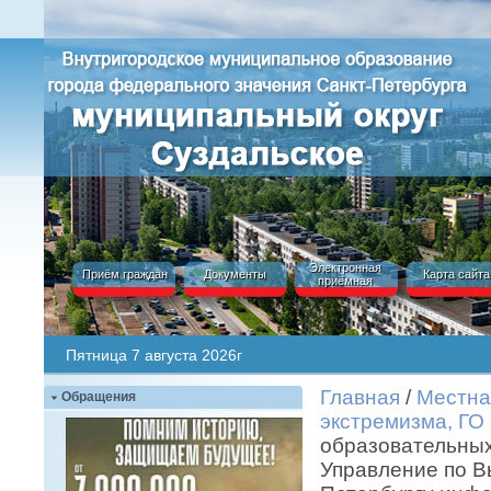
Электронная
Приём граждан
Документы
Карта сайта
приёмная
Пятница 7 августа 2026г
Главная
/
Местна
Обращения
экстремизма, ГО
образовательных
Управление по В