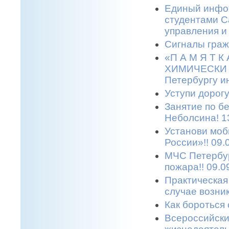
Единый инфор
студентами С
управления и
Сигналы граж
«П А М Я Т 
ХИМИЧЕСКИ О
Петербургу и
Уступи дорогу
Занятие по б
Неболсина! 1
Установи моб
России»!! 09.
МЧС Петербур
пожара!! 09.0
Практическая
случае возни
Как бороться 
Всероссийски