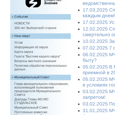
ведомственны
17.03.2025 С
каждым днем!
События
17.02.2025 Ус
НОВОСТИ
12.02.2025 С
300 лет Выборгской стороне
смертельно о
Наш округ
10.02.2025 З
Устав
07.02.2025 7
Информация об округе
Карта округа
06.02.2025 М
Газета "Вестник нашего округа"
быту?
Вопросы местного значения
Политика обработки персональных
05.02.2025 В
данных
приемной в 2
Муниципальный Совет
05.02.2025 М
в условиях г
Глава муниципального образования,
исполняющий полномочия
03.02.2025 М
председателя Муниципального
Совета
запретом!
Доклады Главы МО МО
03.02.2025 П
СУЗДАЛЬСКОЕ
Муниципальный Совет
31.01.2025 М
Постоянные комиссии