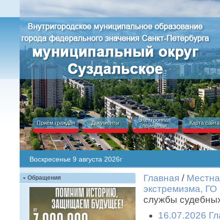
Электронная
Приём граждан
Документы
Карта сайта
приёмная
Воскресенье 9 августа 2026г
Главная
/
Местна
Обращения
экстремизма, ГО
службы судебных
16.07.2026 Гл