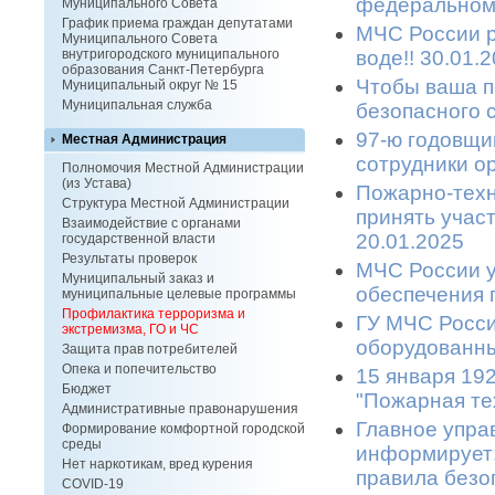
федеральном
Муниципального Совета
График приема граждан депутатами
МЧС России р
Муниципального Совета
воде!! 30.01.
внутригородского муниципального
образования Санкт-Петербурга
Чтобы ваша п
Муниципальный округ № 15
Муниципальная служба
безопасного с
97-ю годовщи
Местная Администрация
сотрудники ор
Полномочия Местной Администрации
(из Устава)
Пожарно-техн
Структура Местной Администрации
принять участ
Взаимодействие с органами
20.01.2025
государственной власти
Результаты проверок
МЧС России у
Муниципальный заказ и
обеспечения п
муниципальные целевые программы
Профилактика терроризма и
ГУ МЧС России
экстремизма, ГО и ЧС
оборудованных
Защита прав потребителей
Опека и попечительство
15 января 19
Бюджет
"Пожарная тех
Административные правонарушения
Главное упра
Формирование комфортной городской
среды
информирует:
Нет наркотикам, вред курения
правила безоп
COVID-19