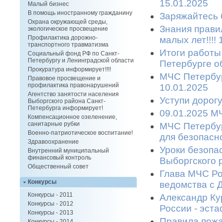
15.01.2025
Малый бизнес
В помощь иностранному гражданину
Заряжайтесь б
Охрана окружающей среды,
Знания прави
экологическое просвещение
Профилактика дорожно-
малых лет!!!!
транспортного травматизма
Итоги работы
Социальный фонд РФ по Санкт-
Петербургу и Ленинградской области
Петербурге об
Прокуратура информирует!!!!
МЧС Петербур
Правовое просвещение и
профилактика правонарушений
10.01.2025
Агентство занятости населения
Уступи дорогу
Выборгского района Санкт-
Петербурга информирует!
09.01.2025 МЧ
Компенсационное озеленение,
санитарные рубки
МЧС Петербур
Военно-патриотическое воспитание!
для безопасн
Здравоохранение
Уроки безопа
Внутренний муниципальный
финансовый контроль
Выборгского р
Общественный совет
Глава МЧС Ро
Конкурсы
ведомства с Д
Конкурсы - 2011
Александр Ку
Конкурсы - 2012
России - эста
Конкурсы - 2013
Правила пожа
Конкурсы - 2014