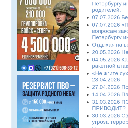
Петербургу и
родителей.
07.07.2026 Бе
07.07.2026 «
вопросам зако
Петербургу и
Отдыхая на во
20.05.2026 Не
04.05.2026 К
ракетной атаке
«Не жгите сух
28.04.2026
27.04.2026 П
14.04.2026 П
31.03.2026 
ПРИВОДИТ?
30.03.2026 С
угроза терро