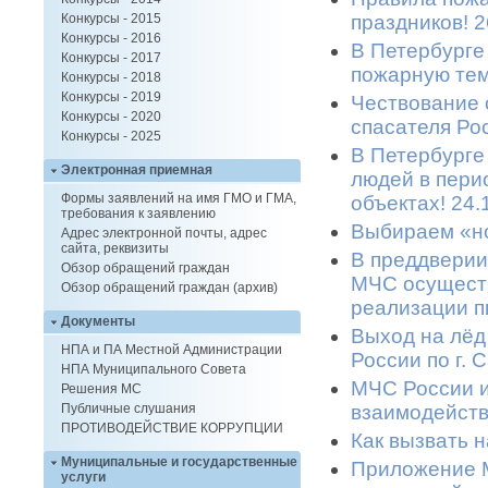
праздников! 2
Конкурсы - 2015
Конкурсы - 2016
В Петербурге
Конкурсы - 2017
пожарную тем
Конкурсы - 2018
Конкурсы - 2019
Чествование 
Конкурсы - 2020
спасателя Ро
Конкурсы - 2025
В Петербурге
Электронная приемная
людей в пери
Формы заявлений на имя ГМО и ГМА,
объектах! 24.
требования к заявлению
Выбираем «но
Адрес электронной почты, адрес
сайта, реквизиты
В преддверии
Обзор обращений граждан
МЧС осуществ
Обзор обращений граждан (архив)
реализации п
Документы
Выход на лёд
НПА и ПА Местной Администрации
России по г. 
НПА Муниципального Совета
МЧС России 
Решения МС
взаимодейств
Публичные слушания
ПРОТИВОДЕЙСТВИЕ КОРРУПЦИИ
Как вызвать 
Муниципальные и государственные
Приложение М
услуги