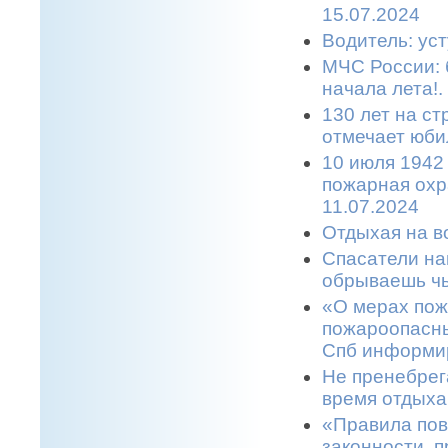
15.07.2024
Водитель: уст
МЧС России: 
начала лета!.
130 лет на с
отмечает юбил
10 июля 1942
пожарная охр
11.07.2024
Отдыхая на во
Спасатели на
обрываешь чь
«О мерах пож
пожароопасны
Спб информир
Не пренебрег
время отдыха
«Правила пов
законности, п