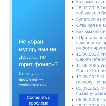
Как вызвать 
28.07.2025 О
забывать о б
Купаться в не
Отдыхая на во
Как вызвать 
«Правила пов
Не убран
законности, п
информирует!
мусор, яма на
11.06.2025 У
дороге, не
Санкт-Петерб
горит фонарь?
11.06.2025 У
Санкт-Петерб
Столкнулись с
19.05.2025 М
проблемой —
госуслуг по 
сообщите о ней!
05.05.2025 М
права управл
Сообщить о
05.05.2025 П
проблеме
28.04.2025 П