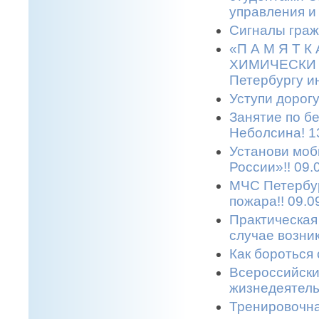
управления и
Сигналы граж
«П А М Я Т 
ХИМИЧЕСКИ О
Петербургу и
Уступи дорогу
Занятие по б
Неболсина! 1
Установи моб
России»!! 09.
МЧС Петербур
пожара!! 09.0
Практическая
случае возни
Как бороться 
Всероссийски
жизнедеятельн
Тренировочна