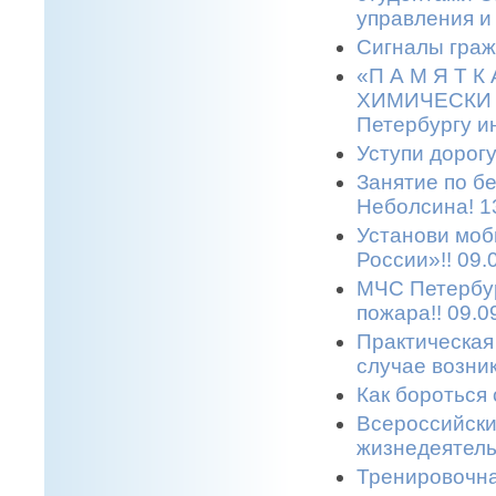
управления и
Сигналы граж
«П А М Я Т 
ХИМИЧЕСКИ О
Петербургу и
Уступи дорогу
Занятие по б
Неболсина! 1
Установи моб
России»!! 09.
МЧС Петербур
пожара!! 09.0
Практическая
случае возни
Как бороться 
Всероссийски
жизнедеятельн
Тренировочна