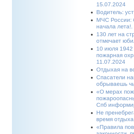
15.07.2024
Водитель: уст
МЧС России: 
начала лета!.
130 лет на с
отмечает юбил
10 июля 1942
пожарная охр
11.07.2024
Отдыхая на во
Спасатели на
обрываешь чь
«О мерах пож
пожароопасны
Спб информир
Не пренебрег
время отдыха
«Правила пов
законности, п