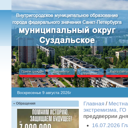
Электронная
Приём граждан
Документы
Карта сайта
приёмная
Воскресенье 9 августа 2026г
Главная
/
Местна
Обращения
экстремизма, ГО
преддверрии дня
16.07.2026 Гл