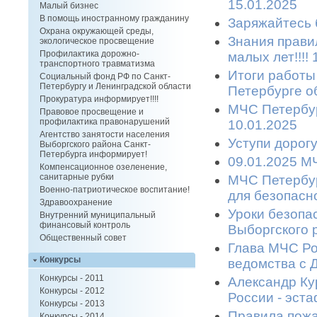
15.01.2025
Малый бизнес
В помощь иностранному гражданину
Заряжайтесь б
Охрана окружающей среды,
Знания прави
экологическое просвещение
Профилактика дорожно-
малых лет!!!!
транспортного травматизма
Итоги работы
Социальный фонд РФ по Санкт-
Петербургу и Ленинградской области
Петербурге об
Прокуратура информирует!!!!
МЧС Петербур
Правовое просвещение и
профилактика правонарушений
10.01.2025
Агентство занятости населения
Уступи дорогу
Выборгского района Санкт-
Петербурга информирует!
09.01.2025 МЧ
Компенсационное озеленение,
санитарные рубки
МЧС Петербур
Военно-патриотическое воспитание!
для безопасн
Здравоохранение
Уроки безопа
Внутренний муниципальный
финансовый контроль
Выборгского р
Общественный совет
Глава МЧС Ро
Конкурсы
ведомства с Д
Конкурсы - 2011
Александр Ку
Конкурсы - 2012
России - эста
Конкурсы - 2013
Правила пожа
Конкурсы - 2014