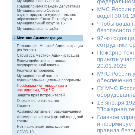
федеральном
Муниципального Совета
График приема граждан депутатами
МЧС России р
Муниципального Совета
воде!! 30.01.
внутригородского муниципального
образования Санкт-Петербурга
Чтобы ваша п
Муниципальный округ № 15
Муниципальная служба
безопасного с
97-ю годовщи
Местная Администрация
сотрудники ор
Полномочия Местной Администрации
(из Устава)
Пожарно-техн
Структура Местной Администрации
принять участ
Взаимодействие с органами
20.01.2025
государственной власти
Результаты проверок
МЧС России у
Муниципальный заказ и
обеспечения п
муниципальные целевые программы
Профилактика терроризма и
ГУ МЧС России
экстремизма, ГО и ЧС
оборудованных
Защита прав потребителей
Опека и попечительство
15 января 19
Бюджет
"Пожарная тех
Административные правонарушения
Главное упра
Формирование комфортной городской
среды
информирует:
Нет наркотикам, вред курения
правила безоп
COVID-19