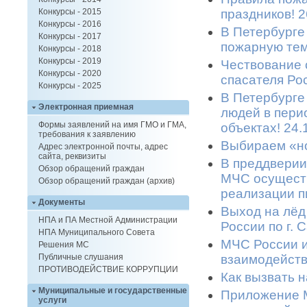
праздников! 2
Конкурсы - 2015
Конкурсы - 2016
В Петербурге
Конкурсы - 2017
пожарную тем
Конкурсы - 2018
Конкурсы - 2019
Чествование 
Конкурсы - 2020
спасателя Ро
Конкурсы - 2025
В Петербурге
Электронная приемная
людей в пери
Формы заявлений на имя ГМО и ГМА,
объектах! 24.
требования к заявлению
Выбираем «но
Адрес электронной почты, адрес
сайта, реквизиты
В преддверии
Обзор обращений граждан
МЧС осуществ
Обзор обращений граждан (архив)
реализации п
Документы
Выход на лёд
НПА и ПА Местной Администрации
России по г. 
НПА Муниципального Совета
МЧС России 
Решения МС
взаимодейств
Публичные слушания
ПРОТИВОДЕЙСТВИЕ КОРРУПЦИИ
Как вызвать 
Муниципальные и государственные
Приложение М
услуги