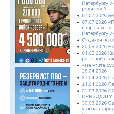
Петербургу и
родителей.
07.07.2026 Бе
07.07.2026 «
вопросам зако
Петербургу и
Отдыхая на во
20.05.2026 Не
04.05.2026 К
ракетной атаке
«Не жгите сух
28.04.2026
27.04.2026 П
14.04.2026 П
31.03.2026 
ПРИВОДИТ?
30.03.2026 С
угроза терро