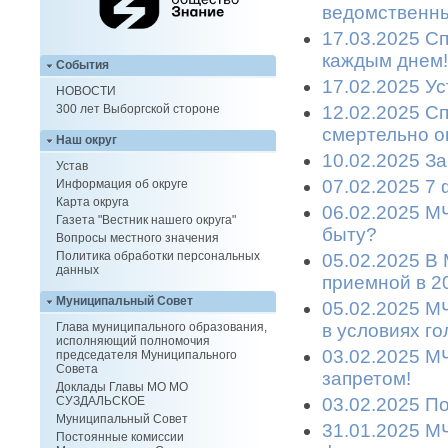
ведомственны
17.03.2025 С
каждым днем!
События
17.02.2025 Ус
НОВОСТИ
12.02.2025 С
300 лет Выборгской стороне
смертельно о
Наш округ
10.02.2025 З
Устав
07.02.2025 7
Информация об округе
Карта округа
06.02.2025 М
Газета "Вестник нашего округа"
быту?
Вопросы местного значения
Политика обработки персональных
05.02.2025 В
данных
приемной в 2
Муниципальный Совет
05.02.2025 М
в условиях г
Глава муниципального образования,
исполняющий полномочия
03.02.2025 М
председателя Муниципального
Совета
запретом!
Доклады Главы МО МО
03.02.2025 П
СУЗДАЛЬСКОЕ
Муниципальный Совет
31.01.2025 М
Постоянные комиссии