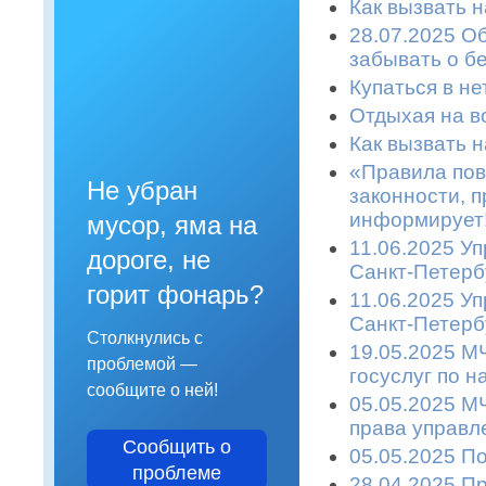
Как вызвать 
28.07.2025 О
забывать о б
Купаться в не
Отдыхая на во
Как вызвать 
«Правила пов
Не убран
законности, п
информирует!
мусор, яма на
11.06.2025 У
дороге, не
Санкт-Петерб
горит фонарь?
11.06.2025 У
Санкт-Петерб
Столкнулись с
19.05.2025 М
проблемой —
госуслуг по 
сообщите о ней!
05.05.2025 М
права управл
Сообщить о
05.05.2025 П
проблеме
28.04.2025 П