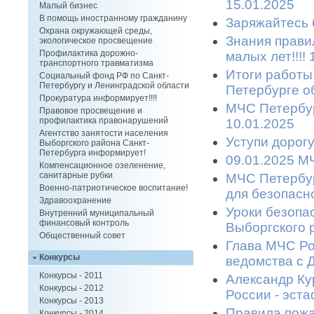
15.01.2025
Малый бизнес
В помощь иностранному гражданину
Заряжайтесь б
Охрана окружающей среды,
Знания прави
экологическое просвещение
Профилактика дорожно-
малых лет!!!!
транспортного травматизма
Итоги работы
Социальный фонд РФ по Санкт-
Петербургу и Ленинградской области
Петербурге об
Прокуратура информирует!!!!
МЧС Петербур
Правовое просвещение и
профилактика правонарушений
10.01.2025
Агентство занятости населения
Уступи дорогу
Выборгского района Санкт-
Петербурга информирует!
09.01.2025 МЧ
Компенсационное озеленение,
санитарные рубки
МЧС Петербур
Военно-патриотическое воспитание!
для безопасн
Здравоохранение
Уроки безопа
Внутренний муниципальный
финансовый контроль
Выборгского р
Общественный совет
Глава МЧС Ро
Конкурсы
ведомства с Д
Конкурсы - 2011
Александр Ку
Конкурсы - 2012
России - эста
Конкурсы - 2013
Правила пожа
Конкурсы - 2014