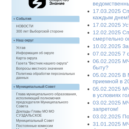
ведомственны
17.03.2025 С
каждым днем!
События
17.02.2025 Ус
НОВОСТИ
12.02.2025 С
300 лет Выборгской стороне
смертельно о
Наш округ
10.02.2025 З
Устав
07.02.2025 7
Информация об округе
Карта округа
06.02.2025 М
Газета "Вестник нашего округа"
быту?
Вопросы местного значения
Политика обработки персональных
05.02.2025 В
данных
приемной в 2
Муниципальный Совет
05.02.2025 М
в условиях г
Глава муниципального образования,
исполняющий полномочия
03.02.2025 М
председателя Муниципального
Совета
запретом!
Доклады Главы МО МО
03.02.2025 П
СУЗДАЛЬСКОЕ
Муниципальный Совет
31.01.2025 М
Постоянные комиссии