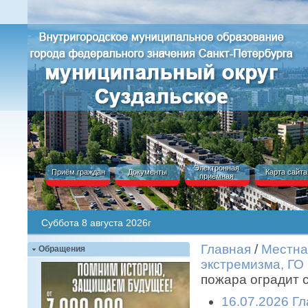
Электронная
Приём граждан
Документы
Карта сайта
приёмная
Суббота 8 августа 2026г
Главная
/
Местна
Обращения
экстремизма, ГО
пожара оградит 
16.07.2026 Гл