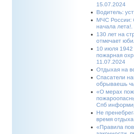
15.07.2024
Водитель: уст
МЧС России: 
начала лета!.
130 лет на с
отмечает юбил
10 июля 1942
пожарная охр
11.07.2024
Отдыхая на во
Спасатели на
обрываешь чь
«О мерах пож
пожароопасны
Спб информир
Не пренебрег
время отдыха
«Правила пов
законности, п