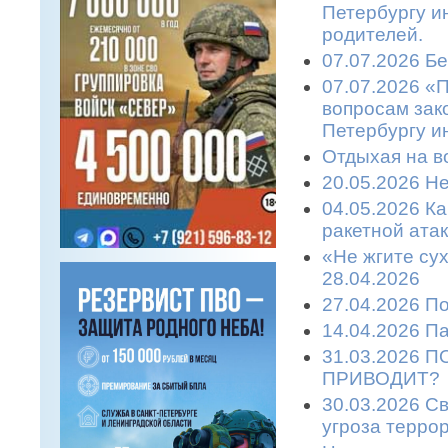
Петербургу и
родителей.
07.07.2026 Бе
07.07.2026 «
вопросам зако
Петербургу и
Отдыхая на во
20.05.2026 Не
04.05.2026 К
ракетной атаке
«Не жгите сух
28.04.2026
27.04.2026 П
14.04.2026 П
31.03.2026 
ПРИВОДИТ?
30.03.2026 С
угроза терро