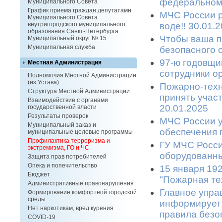
федеральном
Муниципального Совета
График приема граждан депутатами
МЧС России р
Муниципального Совета
воде!! 30.01.
внутригородского муниципального
образования Санкт-Петербурга
Чтобы ваша п
Муниципальный округ № 15
Муниципальная служба
безопасного с
97-ю годовщи
Местная Администрация
сотрудники ор
Полномочия Местной Администрации
(из Устава)
Пожарно-техн
Структура Местной Администрации
принять участ
Взаимодействие с органами
20.01.2025
государственной власти
Результаты проверок
МЧС России у
Муниципальный заказ и
обеспечения п
муниципальные целевые программы
Профилактика терроризма и
ГУ МЧС России
экстремизма, ГО и ЧС
оборудованных
Защита прав потребителей
Опека и попечительство
15 января 19
Бюджет
"Пожарная тех
Административные правонарушения
Главное упра
Формирование комфортной городской
среды
информирует:
Нет наркотикам, вред курения
правила безоп
COVID-19