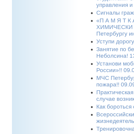
управления и
Сигналы граж
«П А М Я Т 
ХИМИЧЕСКИ О
Петербургу и
Уступи дорогу
Занятие по б
Неболсина! 1
Установи моб
России»!! 09.
МЧС Петербур
пожара!! 09.0
Практическая
случае возни
Как бороться 
Всероссийски
жизнедеятельн
Тренировочна