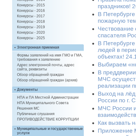
праздников! 2
Конкурсы - 2015
Конкурсы - 2016
В Петербурге
Конкурсы - 2017
пожарную тем
Конкурсы - 2018
Конкурсы - 2019
Чествование 
Конкурсы - 2020
спасателя Ро
Конкурсы - 2025
В Петербурге
Электронная приемная
людей в пери
Формы заявлений на имя ГМО и ГМА,
объектах! 24.
требования к заявлению
Выбираем «но
Адрес электронной почты, адрес
сайта, реквизиты
В преддверии
Обзор обращений граждан
МЧС осуществ
Обзор обращений граждан (архив)
реализации п
Документы
Выход на лёд
НПА и ПА Местной Администрации
России по г. 
НПА Муниципального Совета
МЧС России 
Решения МС
взаимодейств
Публичные слушания
ПРОТИВОДЕЙСТВИЕ КОРРУПЦИИ
Как вызвать 
Муниципальные и государственные
Приложение М
услуги