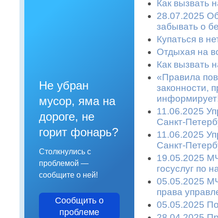
Как вызвать 
28.07.2025 О
забывать о б
Купаться в не
Отдыхая на во
Как вызвать 
«Правила пов
Не убран
законности, п
информирует!
мусор, яма на
11.06.2025 У
дороге, не
Санкт-Петерб
горит фонарь?
11.06.2025 У
Санкт-Петерб
Столкнулись с
19.05.2025 М
проблемой —
госуслуг по 
сообщите о ней!
05.05.2025 М
права управл
Сообщить о
05.05.2025 П
проблеме
28.04.2025 П