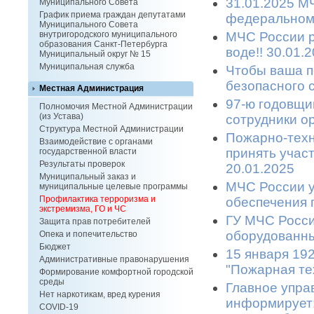
31.01.2025 М
Муниципального Совета
График приема граждан депутатами
федеральном
Муниципального Совета
МЧС России р
внутригородского муниципального
образования Санкт-Петербурга
воде!! 30.01.
Муниципальный округ № 15
Муниципальная служба
Чтобы ваша п
безопасного с
Местная Администрация
97-ю годовщи
Полномочия Местной Администрации
(из Устава)
сотрудники ор
Структура Местной Администрации
Пожарно-техн
Взаимодействие с органами
принять участ
государственной власти
Результаты проверок
20.01.2025
Муниципальный заказ и
МЧС России у
муниципальные целевые программы
Профилактика терроризма и
обеспечения п
экстремизма, ГО и ЧС
ГУ МЧС России
Защита прав потребителей
оборудованных
Опека и попечительство
Бюджет
15 января 19
Административные правонарушения
"Пожарная тех
Формирование комфортной городской
среды
Главное упра
Нет наркотикам, вред курения
информирует:
COVID-19