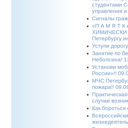
студентами С
управления и
Сигналы граж
«П А М Я Т 
ХИМИЧЕСКИ О
Петербургу и
Уступи дорогу
Занятие по б
Неболсина! 1
Установи моб
России»!! 09.
МЧС Петербур
пожара!! 09.0
Практическая
случае возни
Как бороться 
Всероссийски
жизнедеятельн