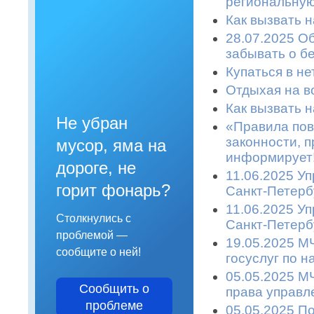
региональную
Как вызвать 
28.07.2025 О
забывать о б
Купаться в не
Отдыхая на во
Как вызвать 
Не убран
«Правила пов
законности, п
мусор, яма на
информирует!
дороге, не
11.06.2025 У
горит фонарь?
Санкт-Петерб
11.06.2025 У
Столкнулись с
Санкт-Петерб
проблемой —
19.05.2025 М
сообщите о ней!
госуслуг по 
05.05.2025 М
Сообщить о
права управл
проблеме
05.05.2025 П