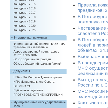
Правила пожа
Конкурсы - 2015
Конкурсы - 2016
праздников! 2
Конкурсы - 2017
В Петербурге
Конкурсы - 2018
пожарную тем
Конкурсы - 2019
Конкурсы - 2020
Чествование 
Конкурсы - 2025
спасателя Ро
Электронная приемная
В Петербурге
Формы заявлений на имя ГМО и ГМА,
людей в пери
требования к заявлению
объектах! 24.
Адрес электронной почты, адрес
сайта, реквизиты
Выбираем «но
Обзор обращений граждан
В преддверии
Обзор обращений граждан (архив)
МЧС осуществ
Документы
реализации п
НПА и ПА Местной Администрации
Выход на лёд
НПА Муниципального Совета
России по г. 
Решения МС
МЧС России 
Публичные слушания
ПРОТИВОДЕЙСТВИЕ КОРРУПЦИИ
взаимодейств
Как вызвать 
Муниципальные и государственные
услуги