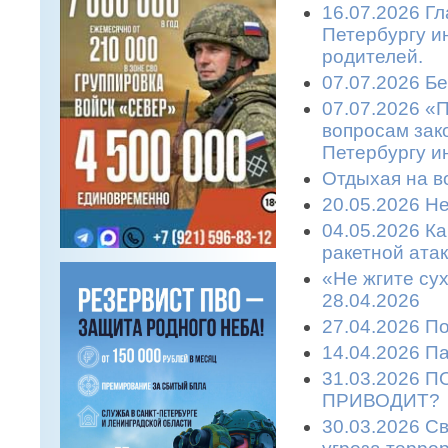
16.07.2026 Гл
Петербургу и
родителей.
07.07.2026 Бе
07.07.2026 «
вопросам зако
Петербургу и
Отдыхая на во
20.05.2026 Не
04.05.2026 К
ракетной атаке
«Не жгите сух
28.04.2026
27.04.2026 П
14.04.2026 П
31.03.2026 
ПРИВОДИТ?
30.03.2026 С