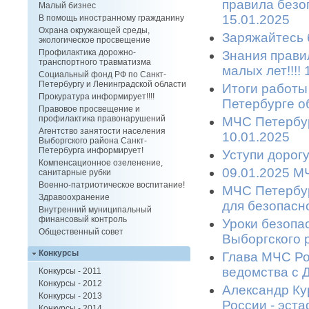
правила безоп
Малый бизнес
15.01.2025
В помощь иностранному гражданину
Охрана окружающей среды,
Заряжайтесь б
экологическое просвещение
Профилактика дорожно-
Знания прави
транспортного травматизма
малых лет!!!!
Социальный фонд РФ по Санкт-
Петербургу и Ленинградской области
Итоги работы
Прокуратура информирует!!!!
Петербурге об
Правовое просвещение и
профилактика правонарушений
МЧС Петербур
Агентство занятости населения
10.01.2025
Выборгского района Санкт-
Петербурга информирует!
Уступи дорогу
Компенсационное озеленение,
09.01.2025 МЧ
санитарные рубки
Военно-патриотическое воспитание!
МЧС Петербур
Здравоохранение
для безопасн
Внутренний муниципальный
финансовый контроль
Уроки безопа
Общественный совет
Выборгского р
Конкурсы
Глава МЧС Ро
ведомства с Д
Конкурсы - 2011
Конкурсы - 2012
Александр Ку
Конкурсы - 2013
России - эста
Конкурсы - 2014