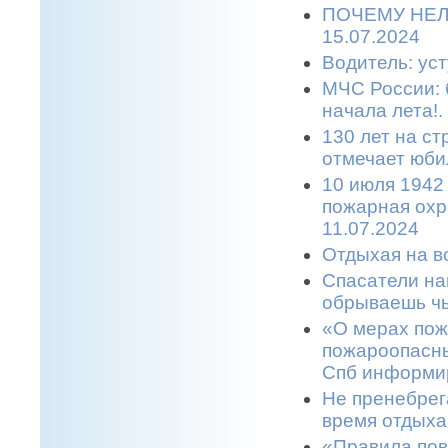
ПОЧЕМУ НЕЛ
15.07.2024
Водитель: уст
МЧС России: 
начала лета!.
130 лет на с
отмечает юбил
10 июля 1942
пожарная охр
11.07.2024
Отдыхая на во
Спасатели на
обрываешь чь
«О мерах пож
пожароопасны
Спб информир
Не пренебрег
время отдыха
«Правила пов