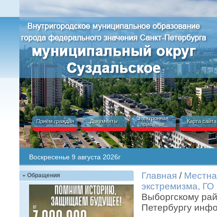
Электронная
Приём граждан
Документы
Карта сайта
приёмная
Воскресенье 9 августа 2026г
Главная
/
Местна
Обращения
экстремизма, ГО
Выборгскому рай
Петербургу инфо