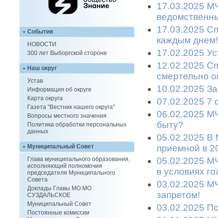
17.03.2025 М
ведомственны
17.03.2025 С
События
каждым днем!
НОВОСТИ
17.02.2025 Ус
300 лет Выборгской стороне
12.02.2025 С
Наш округ
смертельно о
Устав
10.02.2025 З
Информация об округе
Карта округа
07.02.2025 7
Газета "Вестник нашего округа"
06.02.2025 М
Вопросы местного значения
быту?
Политика обработки персональных
данных
05.02.2025 В
приемной в 2
Муниципальный Совет
05.02.2025 М
Глава муниципального образования,
исполняющий полномочия
в условиях г
председателя Муниципального
Совета
03.02.2025 М
Доклады Главы МО МО
запретом!
СУЗДАЛЬСКОЕ
Муниципальный Совет
03.02.2025 П
Постоянные комиссии